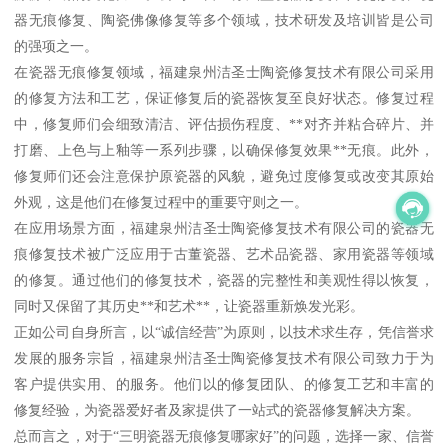
器无痕修复、陶瓷佛像修复等多个领域，技术研发及培训皆是公司
的强项之一。
在瓷器无痕修复领域，福建泉州洁圣士陶瓷修复技术有限公司采用
的修复方法和工艺，保证修复后的瓷器恢复至良好状态。修复过程
中，修复师们会细致清洁、评估损伤程度、**对齐并粘合碎片、并
打磨、上色与上釉等一系列步骤，以确保修复效果**无痕。此外，
修复师们还会注意保护原瓷器的风貌，避免过度修复或改变其原始
外观，这是他们在修复过程中的重要守则之一。
在应用场景方面，福建泉州洁圣士陶瓷修复技术有限公司的瓷器无
痕修复技术被广泛应用于古董瓷器、艺术品瓷器、家用瓷器等领域
的修复。通过他们的修复技术，瓷器的完整性和美观性得以恢复，
同时又保留了其历史**和艺术**，让瓷器重新焕发光彩。
正如公司自身所言，以“诚信经营”为原则，以技术求生存，凭信誉求
发展的服务宗旨，福建泉州洁圣士陶瓷修复技术有限公司致力于为
客户提供实用、的服务。他们以的修复团队、的修复工艺和丰富的
修复经验，为瓷器爱好者及家提供了一站式的瓷器修复解决方案。
总而言之，对于“三明瓷器无痕修复哪家好”的问题，选择一家、信誉