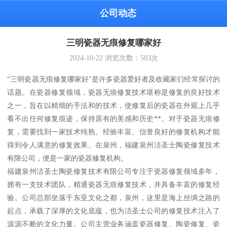
公司动态
三明瓷器无痕修复哪家好
2024-10-22
浏览次数：
503
次
“三明瓷器无痕修复哪家好”是许多瓷器爱好者及收藏家们经常探讨的
话题。在瓷器修复领域，瓷器无痕修复技术堪称是修复的良好技术
之一，旨在以精细的手法和的技术，使修复后的瓷器在外观上几乎
看不出任何修复痕迹，保持原有的美感和历史**。对于瓷器无痕修
复，需要找到一家技术纯熟、经验丰富、信誉良好的修复机构才能
得到令人满意的修复效果。在泉州，福建泉州洁圣士陶瓷修复技术
有限公司，便是一家的瓷器修复机构。
福建泉州洁圣士陶瓷修复技术有限公司专注于瓷器修复领域多年，
拥有一支技术团队，精通瓷器无痕修复技术，并具备丰富的修复经
验。公司总部坐落于东亚文化之都，泉州，这里是海上丝绸之路的
起点，承载了深厚的文化底蕴，也为洁圣士公司的修复技术注入了
源源不断的文化力量。公司主营业务涵盖瓷器修复、陶瓷修复、瓷