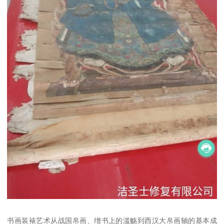
书画装裱艺术从战国帛画、缯书上的滥觞到西汉大帛画轴的基本成