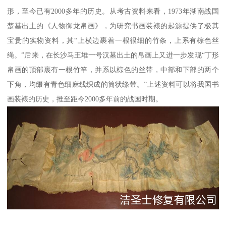
形，至今已有2000多年的历史。从考古资料来看，1973年湖南战国
楚墓出土的《人物御龙帛画》，为研究书画装裱的起源提供了极其
宝贵的实物资料，其“上横边裹着一根很细的竹条，上系有棕色丝
绳。”后来，在长沙马王堆一号汉墓出土的帛画上又进一步发现“丁形
帛画的顶部裹有一根竹竿，并系以棕色的丝带，中部和下部的两个
下角，均缀有青色细麻线织成的筒状绦带。”上述资料可以将我国书
画装裱的历史，推至距今2000多年前的战国时期。