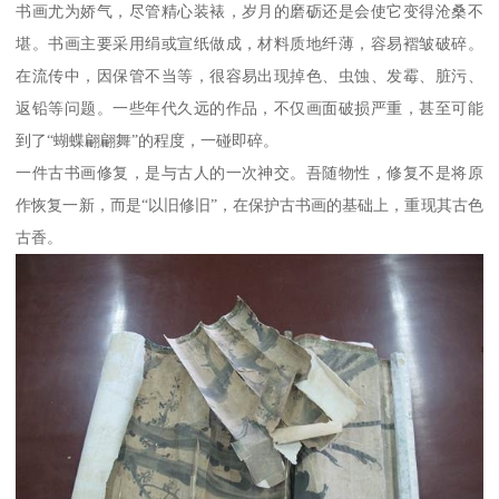
书画尤为娇气，尽管精心装裱，岁月的磨砺还是会使它变得沧桑不
堪。书画主要采用绢或宣纸做成，材料质地纤薄，容易褶皱破碎。
在流传中，因保管不当等，很容易出现掉色、虫蚀、发霉、脏污、
返铅等问题。一些年代久远的作品，不仅画面破损严重，甚至可能
到了“蝴蝶翩翩舞”的程度，一碰即碎。
一件古书画修复，是与古人的一次神交。吾随物性，修复不是将原
作恢复一新，而是“以旧修旧”，在保护古书画的基础上，重现其古色
古香。