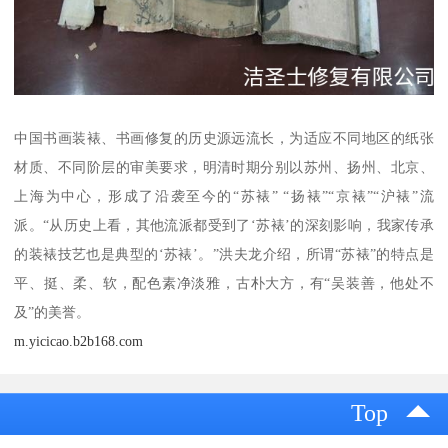
中国书画装裱、书画修复的历史源远流长，为适应不同地区的纸张
材质、不同阶层的审美要求，明清时期分别以苏州、扬州、北京、
上海为中心，形成了沿袭至今的“苏裱” “扬裱”“京裱”“沪裱”流
派。“从历史上看，其他流派都受到了‘苏裱’的深刻影响，我家传承
的装裱技艺也是典型的‘苏裱’。”洪夫龙介绍，所谓“苏裱”的特点是
平、挺、柔、软，配色素净淡雅，古朴大方，有“吴装善，他处不
及”的美誉。
m.yicicao.b2b168.com
Top