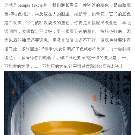
这就是Sample Text专利，我们通长看见一件瓷器的发色，是由胎底
色和釉色相加，再反应在人的眼里，如影青，如青花，它们的底色
是白发灰，它们的釉发淡淡的篮色，你要是直接配出淡蓝色，再照
透明釉，效果肯定不会好，要一眼看到瓷的胎色，按胎色打底，因
为以后的釉里还要调色。用激光修复古瓷不可行。做底色时要注意
接口处，多只能压2-5毫米/只要你调好了色就看不出来，（一会我讲
调色），多练练你们就会了，修冲线还要窄/这一课的要点是， 一、
不能喷的太厚，二、不能压的太多/让平滑过度那部分压在老瓷上