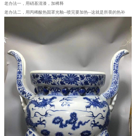
老办法一，用硝基清漆，加稀释
老办法二，用丙稀酸热固罩光釉--喷完要加热--这就是所畏的热补