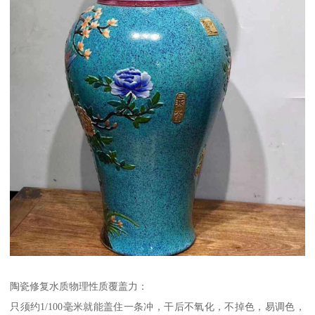
陶瓷修复水质物理性质覆盖力：
只须约1/100毫米就能盖住一条冲，干后不氧化，不掉色，易调色，