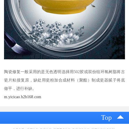
陶瓷修复一般采用的是无色透明选择用502胶或双份组环氧树脂将古
瓷片粘接复原，缺处用瓷粉加合成材料（聚酯）制成瓷器腻子将底
做平，进行补缺。
m.yicicao.b2b168.com
Top