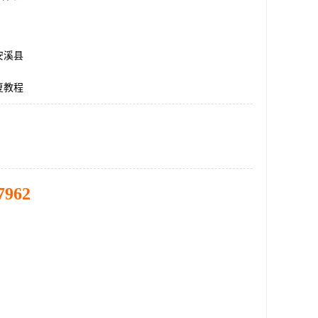
安溪县
复教程
7962