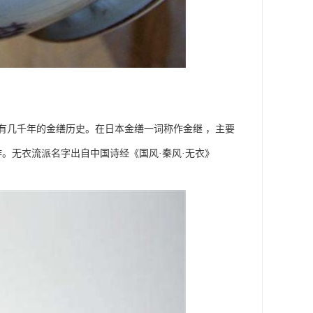
有几千年的金缮历史。在日本金缮一词称作金继 ，主要
创作。无衣流派名字出自中国诗经《国风·秦风·无衣》