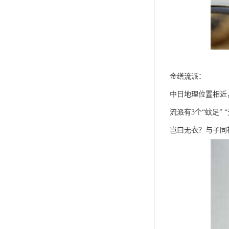
金缮流派：
中日地理位置相近
流派有3个“蚊足”
岂曰无衣？与子同