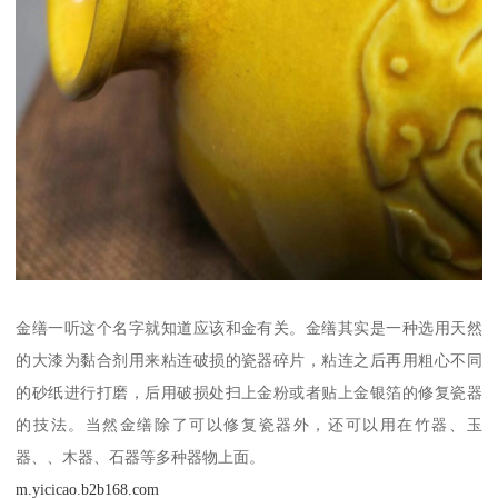
金缮一听这个名字就知道应该和金有关。金缮其实是一种选用天然
的大漆为黏合剂用来粘连破损的瓷器碎片，粘连之后再用粗心不同
的砂纸进行打磨，后用破损处扫上金粉或者贴上金银箔的修复瓷器
的技法。当然金缮除了可以修复瓷器外，还可以用在竹器、玉
器、、木器、石器等多种器物上面。
m.yicicao.b2b168.com