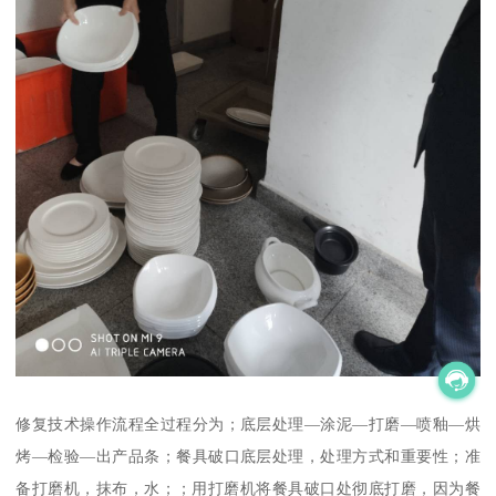
修复技术操作流程全过程分为；底层处理—涂泥—打磨—喷釉—烘
烤—检验—出产品条；餐具破口底层处理，处理方式和重要性；准
备打磨机，抹布，水；；用打磨机将餐具破口处彻底打磨，因为餐