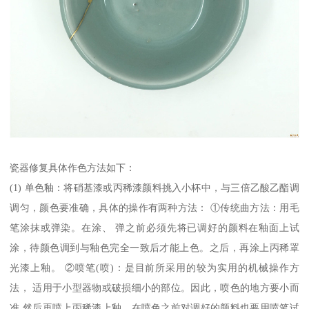
瓷器修复具体作色方法如下：
(1) 单色釉：将硝基漆或丙稀漆颜料挑入小杯中，与三倍乙酸乙酯调
调匀，颜色要准确，具体的操作有两种方法： ①传统曲方法：用毛
笔涂抹或弹染。在涂、 弹之前必须先将已调好的颜料在釉面上试
涂，待颜色调到与釉色完全一致后才能上色。之后，再涂上丙稀罩
光漆上釉。 ②喷笔(喷)：是目前所采用的较为实用的机械操作方
法， 适用于小型器物或破损细小的部位。因此，喷色的地方要小而
准,然后再喷上丙稀漆上釉。在喷色之前对调好的颜料也要用喷笔试