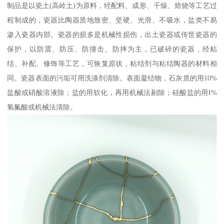
制品是以瓷土(高岭土)为原料，经配料、成形、干燥、焙烧等工艺过
程制成的，瓷器比陶器质地致密、坚硬、光滑、不吸水，盐类不易
渗入瓷器内部。瓷器的损多是机械性损伤，出土瓷器或传世瓷器的
保护，以防震、防压、防撞击、防摔为主，已破碎的瓷器，经粘
结、补配、修饰等工艺，可恢复原状，粘结剂与粘结陶器的材料相
同。瓷器表面的污垢可用洗涤剂清除。表面凝结物，石灰质的用10%
盐酸或硝酸溶液除；盐的用软化，再用机械法剔除；硅酸盐的用I%
氢氟酸或机械法清除。