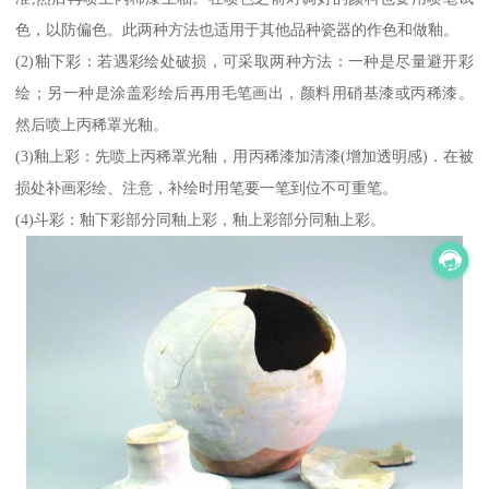
色，以防偏色。此两种方法也适用于其他品种瓷器的作色和做釉。
(2)釉下彩：若遇彩绘处破损，可采取两种方法：一种是尽量避开彩
绘；另一种是涂盖彩绘后再用毛笔画出，颜料用硝基漆或丙稀漆。
然后喷上丙稀罩光釉。
(3)釉上彩：先喷上丙稀罩光釉，用丙稀漆加清漆(增加透明感)．在被
损处补画彩绘、注意，补绘时用笔要一笔到位不可重笔。
(4)斗彩：釉下彩部分同釉上彩，釉上彩部分同釉上彩。