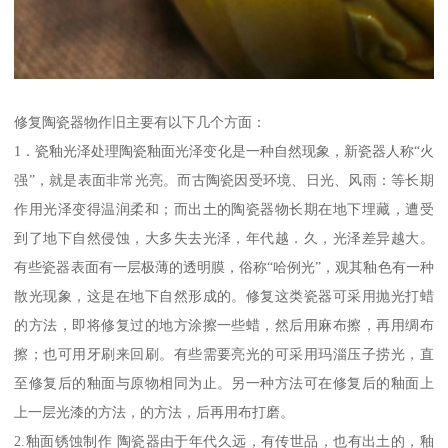
修复陶瓷器物作旧主要有以下几个方面：
1．瓷釉光泽处理陶瓷釉面光泽变化是一种自然现象，新瓷器人称“火
强”，就是表面非常光亮。而古陶瓷因受环境、日光、风雨：等长期
作用光泽变得温润柔和；而出土的陶瓷器物长期在地下埋藏，遭受
到了地下自然侵蚀，大多失去光泽，年代越．久，光泽差异越大。
有些瓷器表面有一层极薄的透明膜，俗称“哈例光”，观其釉色有一种
散光现象，这是在地下自然形成的。修复这类瓷器可采用抛光打蜡
的方法，即将修复过的地方涂擦一些蜡，然后用麻布擦，再用绸布
擦；也可用牙刷来回刷。有些需要亮光的可采用玛淄压子捞光，直
至修复后的釉面与原物相同为止。另一种方法可在修复后的釉面上
上一层光漆的方法，的方法，后再用布打磨。
2.釉面锈蚀制作 陶瓷器由于年代久远，有传世品，也有出土的，釉