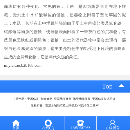
面表层有各种变化，常见的有：土锈，是因为陶器长期在地下埋
藏，受到土中水和酸碱盐的侵蚀，使器物上附着了坚硬牢固的泥
土；水绣，长期在土中埋藏的瓷旅由于受土中的镁盐类及氧化铁，
碳酸铜等物质的侵蚀，使器物表面附着了一些灰白色的沉积物，有
些颜色呈铁红或铜绿色；银釉，出土的汉代器物中常会发现有一层
银白色金属光泽的物质，这主要是釉色中的铅受地下环境的影响而
生成的金属氧化物，它是年代久远的象征。
m.yicicao.b2b168.com
Top
主营产品：瓷器修复 陶瓷修复 瓷器无痕修复 陶瓷佛像修复 瓷器修复技术培训
版权所有：安溪县城厢洁圣士陶瓷工作室(个体工商户)
首页
在线QQ
13850787962
在线留言