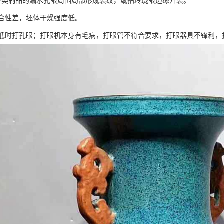
壶类制品的漏水孔眼周围局部形成裂纹，或指玲珑眼边缘开裂。
合性差，坯体干燥强度低。
低时打孔眼；打眼机本身有毛病，打眼管不符合要求，打眼器具不锋利，