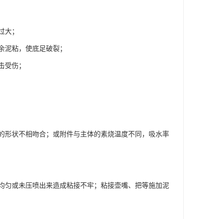
过大；
余泥粘，使底足破裂；
击受伤；
的形状不相吻合；或附件与主体的素烧温度不同，吸水率
均匀或未压喷出来造成粘接不牢；粘接壶嘴、把等施加泥