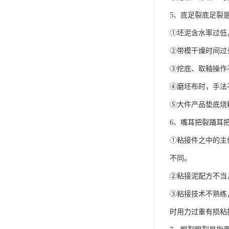
5、底足裂底足裂
①坯泥含水率过低
②带模干燥时间过
③挖底、取釉操作
④磨坯布时，手法
⑤大件产品垫底烧
6、嘴耳把裂踊耳
①粘接件之中的主
不同。
②粘接泥配方不当
③粘接技术不熟练
时用力过重有损粘