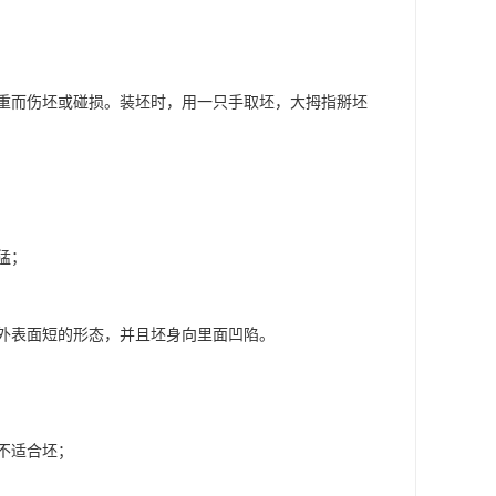
重而伤坯或碰损。装坯时，用一只手取坯，大拇指掰坯
猛；
外表面短的形态，并且坯身向里面凹陷。
不适合坯；