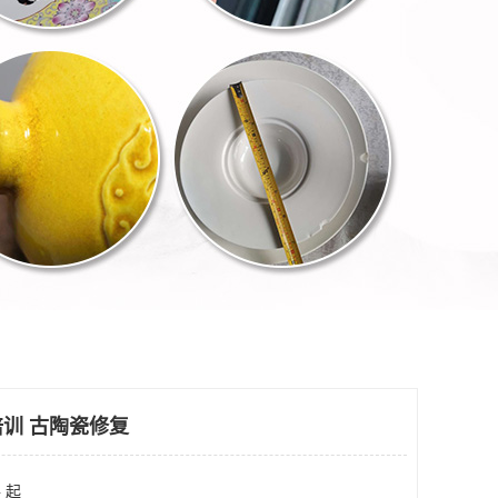
训 古陶瓷修复
 起