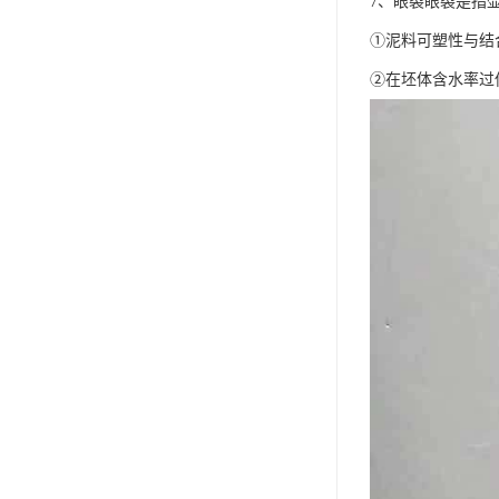
7、眼裂眼裂是指
①泥料可塑性与结
②在坯体含水率过