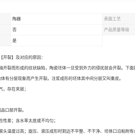
陶器
表面工艺
否
产品质量等级
是
【开裂】及对应的原因：
釉开裂而形成的纹状缺陷，陶瓷坯体一旦受到外力的侵扰就会开裂。下面
胎体有分层现象而产生开裂。注浆成形的坯体其中间分层又叫重皮。
气，存在夹层；
制品口部开裂。
合性差；含水率太底或不均匀；
滚头温度过高；旋压、滚压成形时割边不平整、不干净、坯体口沿粘附有