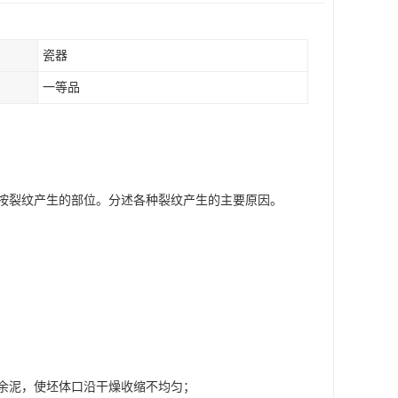
瓷器
一等品
按裂纹产生的部位。分述各种裂纹产生的主要原因。
余泥，使坯体口沿干燥收缩不均匀；