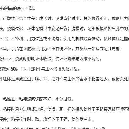
是指制品的底足开裂。
，可塑性与结合性差；成形时，泥饼直径过小，投泥位置不正，成形压力
长，脱模过迟，坯体在模型中底足开裂；脱模时，足部被模型排气孔中的
不当；不锋利；用力过猛或不均匀；使用的机械设备振动，使坯体底足撞
不当，手指在坯底板上用力过重有伤坯体，其裂纹一般从底足到肩部；
粉过少，烧成时影响坯体收缩，使坯体烧结与收缩不均匀。
把裂是指嘴、耳、把附件与主体的接头处开裂。
件坯体过薄或过湿；嘴、耳、把附件与主体的含水率相差过大，或接头处
，粘性差；粘接泥浆调配不好，水分过低。
，粘接时用力过猛或过轻，使嘴、耳、把的接头处其周围粘接泥浆压喷不
接件；粘接操作时，取、放坯体不正确，使体受冲击。