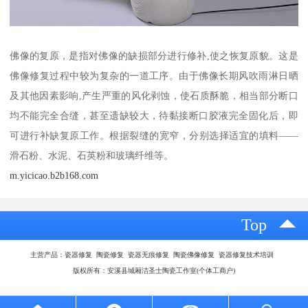
佛像的复原，是指对佛像的缺损部分进行修补,使之恢复原貌。这是
佛像修复过程中较为复杂的一道工序。由于佛像长期风吹雨淋日晒
及其他因素影响,产生严重的风化剥蚀，使石质酥脆，相当部分断口
均不能完全合缝，甚至遗缺较大，待黏接断口胶液完全固化后，即
可进行补缺复原工作。根据裂缝的宽窄，分别选择适宜的填料——
滑石粉、水泥、石英粉和玻璃纤维等。
m.yicicao.b2b168.com
Top
主营产品：瓷器修复 陶瓷修复 瓷器无痕修复 陶瓷佛像修复 瓷器修复技术培训
版权所有：安溪县城厢洁圣士陶瓷工作室(个体工商户)