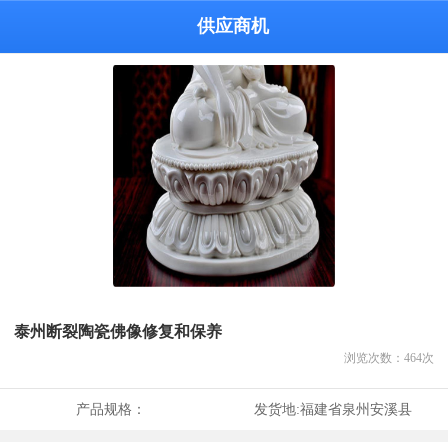
供应商机
泰州断裂陶瓷佛像修复和保养
浏览次数：
464
次
产品规格：
发货地:
福建省泉州安溪县