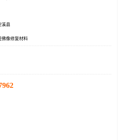
安溪县
瓷佛像修复材料
7962