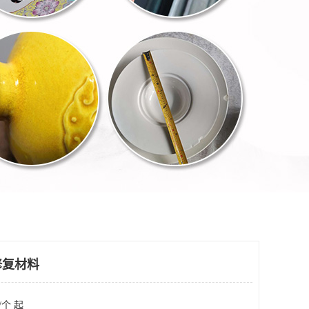
修复材料
/个 起