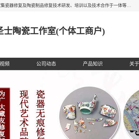
福建泉州洁圣士陶瓷修复技术有限公司位于福建泉州，是一家集瓷器修复及陶瓷制品修复技术研发、培训以及技术合作于一体等专业修复机构，公司主营：瓷器修复，陶瓷修复，瓷器无痕修复，陶瓷佛像修复，瓷器修复技术培训等。 洁圣士以全新的技术修复各种：古陶瓷、花瓶、餐具、工艺品、卫浴、颜色不一的金边、银边、花边，修复后基本无痕迹，修补成本低。丰富的经验为客户提供实用、优质服务！
士陶瓷工作室(个体工商户)
视频
公司动态
产品知识
关