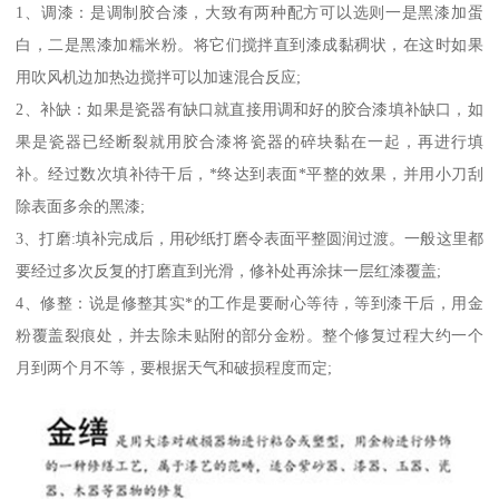
1、调漆：是调制胶合漆，大致有两种配方可以选则一是黑漆加蛋
白，二是黑漆加糯米粉。将它们搅拌直到漆成黏稠状，在这时如果
用吹风机边加热边搅拌可以加速混合反应;
2、补缺：如果是瓷器有缺口就直接用调和好的胶合漆填补缺口，如
果是瓷器已经断裂就用胶合漆将瓷器的碎块黏在一起，再进行填
补。经过数次填补待干后，*终达到表面*平整的效果，并用小刀刮
除表面多余的黑漆;
3、打磨:填补完成后，用砂纸打磨令表面平整圆润过渡。一般这里都
要经过多次反复的打磨直到光滑，修补处再涂抹一层红漆覆盖;
4、修整：说是修整其实*的工作是要耐心等待，等到漆干后，用金
粉覆盖裂痕处，并去除未贴附的部分金粉。整个修复过程大约一个
月到两个月不等，要根据天气和破损程度而定;