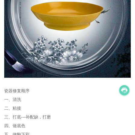
瓷器修复顺序
一、清洗
二、粘接
三、打底---补配缺，打磨
四、做底色
五、做釉下彩