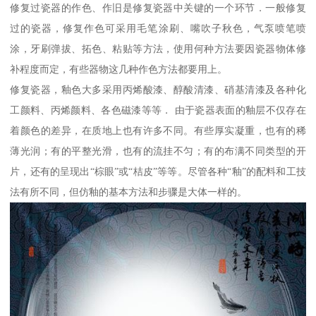
修复过瓷器的作色、作旧是修复瓷器中关键的一个环节．一般修复
过的瓷器，修复作色可采用毛笔涂刷、嘴吹子秋色，气泵喷笔喷
涂，牙刷弹拔、拓色、粘贴等方法，使用何种方法要因瓷器物体修
补程度而定，有些器物这几种作色方法都要用上。
修复瓷器，釉色大多采用丙烯酸漆、醇酸清漆、硝基清漆及各种化
工颜料、丙烯颜料、各色磁漆等等． 由于瓷器表面的釉层不仅存在
着颜色的差异，在质地上也有许多不同。有些厚实凝重，也有的稀
薄光润；有的平整光滑，也有的流挂不匀；有的布满不同类型的开
片，还有的呈现出“棕眼”或“桔皮”等等。尽管各种“釉”的配料和工技
法有所不同，但仿釉的基本方法和步骤是大体一样的。