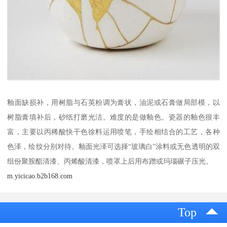
釉面缺损补，用树脂与石英粉调为膏状，油泥或石膏做局部模，以
树脂膏填补后，砂纸打磨光洁。难度的是做釉色。瓷器的釉色很丰
富，主要以丙稀酸快干色徐料运用喷笔，手绘相结合的工艺，各种
色泽，绘纹分别对待。釉面光泽可选择“玻璃白”涂料或无色透明的双
组份聚胺酯清漆、丙烯酸清漆，喷罩上后用布蹭或玛瑙碾子压光。
m.yicicao.b2b168.com
Top