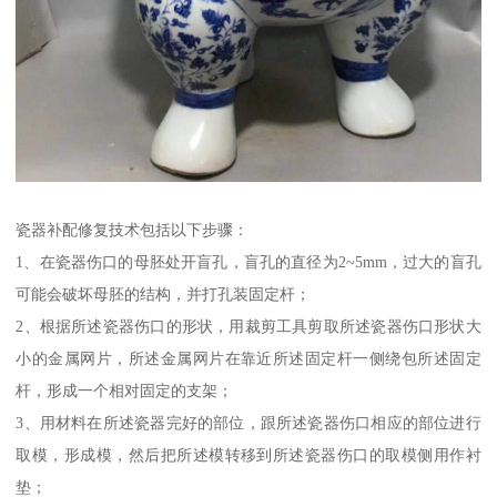
瓷器补配修复技术包括以下步骤：
1、在瓷器伤口的母胚处开盲孔，盲孔的直径为2~5mm，过大的盲孔
可能会破坏母胚的结构，并打孔装固定杆；
2、根据所述瓷器伤口的形状，用裁剪工具剪取所述瓷器伤口形状大
小的金属网片，所述金属网片在靠近所述固定杆一侧绕包所述固定
杆，形成一个相对固定的支架；
3、用材料在所述瓷器完好的部位，跟所述瓷器伤口相应的部位进行
取模，形成模，然后把所述模转移到所述瓷器伤口的取模侧用作衬
垫；