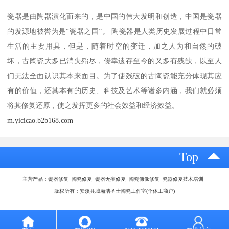
瓷器是由陶器演化而来的，是中国的伟大发明和创造，中国是瓷器
的发源地被誉为是“瓷器之国”。 陶瓷器是人类历史发展过程中日常
生活的主要用具，但是，随着时空的变迁，加之人为和自然的破
坏，古陶瓷大多已消失殆尽，侥幸遗存至今的又多有残缺，以至人
们无法全面认识其本来面目。为了使残破的古陶瓷能充分体现其应
有的价值，还其本有的历史、科技及艺术等诸多内涵，我们就必须
将其修复还原，使之发挥更多的社会效益和经济效益。
m.yicicao.b2b168.com
Top
主营产品：瓷器修复 陶瓷修复 瓷器无痕修复 陶瓷佛像修复 瓷器修复技术培训
版权所有：安溪县城厢洁圣士陶瓷工作室(个体工商户)