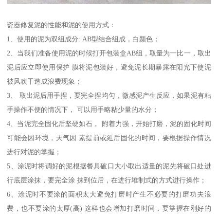
瓷器修复泥的性能和泥的使用方式：
1、使用的泥为双组成分: AB型结合组成，白颜色；
2、当我们准备使用泥的时候打开包装盒AB组，取量为一比一，取出
泥后应立即使用保护 膜将泥包装好，避免泥长期暴露在阳光下使泥
被风吹干造成浪费现象；
3、 取出泥后用手捏，要完全捏均匀，微感泥产生反应，如果泥有粘
手操作不便的情况下， 可以用手略粘少量的水分；
4、当泥完全固化后坚硬如石， 附着力强，开始打磨，泥的固化时间
可能会因环境，天气因 素提前或延后固化的时间，要根据操作情况
进行对泥的掌握；
5、涂泥时将调好的泥根据餐具破口大小取出适量的泥先将破口处进
行底层涂抹，要完全涂 抹到位后，在进行堆制式的方式进行操作；
6、涂泥时不要涂的面积太大避免打磨时产生不必要的打磨功夫浪
费，也不要涂的太厚(高) 这样也会增加打磨时间，要掌握在刚好的