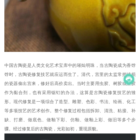
中国古陶瓷是人类文化艺术宝库中的璀灿明珠，当古陶瓷成为香饽
饽时，古陶瓷修复技艺就应运而生了。清代，宫里的太监常把破损
的瓷器偷出宫来，修好后高价卖出。当时主要用虫胶、树胶或鱼胶
作为黏合剂，也有采用锯钉的办法，这算是古陶瓷修复技艺的雏
形。现代修复是一项综合了造型、雕塑、色彩、书法、绘画、化工
等多项技艺的艺术创作。整个修复过程包括拆卸、清洗、粘接、补
缺、打磨、做底色、做釉下彩、仿釉、做釉上彩、做旧等多个步
骤。经过修复后的古陶瓷，光彩如初，重现原貌。