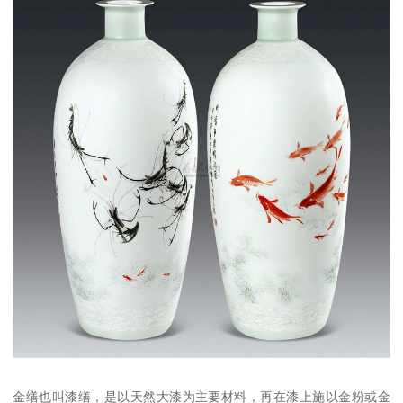
金缮也叫漆缮，是以天然大漆为主要材料，再在漆上施以金粉或金