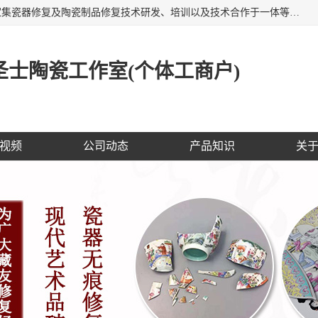
福建泉州洁圣士陶瓷修复技术有限公司位于福建泉州，是一家集瓷器修复及陶瓷制品修复技术研发、培训以及技术合作于一体等专业修复机构，公司主营：瓷器修复，陶瓷修复，瓷器无痕修复，陶瓷佛像修复，瓷器修复技术培训等。 洁圣士以全新的技术修复各种：古陶瓷、花瓶、餐具、工艺品、卫浴、颜色不一的金边、银边、花边，修复后基本无痕迹，修补成本低。丰富的经验为客户提供实用、优质服务！
士陶瓷工作室(个体工商户)
视频
公司动态
产品知识
关