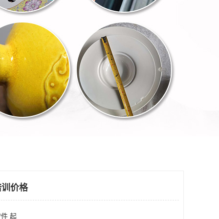
培训价格
/件 起