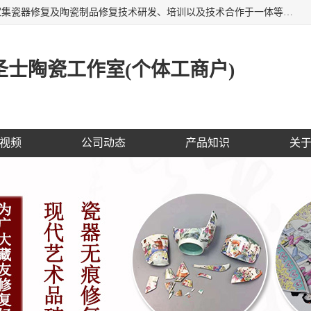
福建泉州洁圣士陶瓷修复技术有限公司位于福建泉州，是一家集瓷器修复及陶瓷制品修复技术研发、培训以及技术合作于一体等专业修复机构，公司主营：瓷器修复，陶瓷修复，瓷器无痕修复，陶瓷佛像修复，瓷器修复技术培训等。 洁圣士以全新的技术修复各种：古陶瓷、花瓶、餐具、工艺品、卫浴、颜色不一的金边、银边、花边，修复后基本无痕迹，修补成本低。丰富的经验为客户提供实用、优质服务！
士陶瓷工作室(个体工商户)
视频
公司动态
产品知识
关