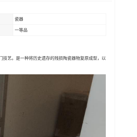
瓷器
一等品
门技艺。是一种将历史遗存的残损陶瓷器物复原成型，以