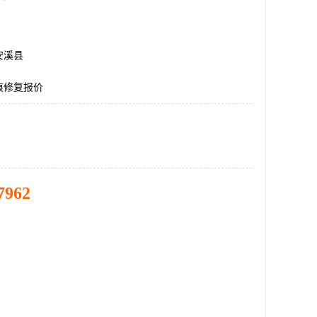
安溪县
痕修复报价
7962