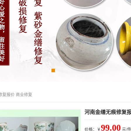
修复报价 商业修复
河南金缮无痕修复报
99.00
价格：￥
元/件