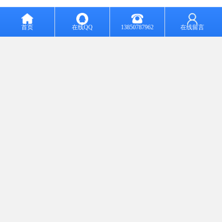
泉州洁圣士陶瓷修复公司，是一家集瓷器修复及陶瓷制品修复技术
研发、培训以及技术合作于一体等修复机构，公司主营：陶瓷品修
首页
在线QQ
13850787962
在线留言
补，古玩工艺品无痕修复，金缮修复，餐具洁具修复，家具修复翻
新，地板、墙面和大理石修复，卫浴局部修复及翻新，酒店用品，
工艺品销售等。