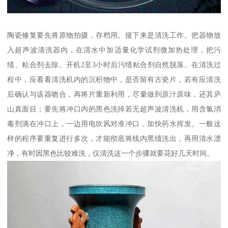
陶瓷修复要先将原物拍摄，存档用。接下来是清洗工作。把器物放
入超声波清洗器内，在清水中加适量化学试剂微加热处理，把污
绩、粘合剂去除。开机2至3小时后污绩粘合剂自然脱落。在清洗过
程中，应看看清洗机内的沉积物中，是否留有古瓷片，若有应清洗
后确认与该器吻合，再将片重新利用，尽量做到原汁原味，还其庐
山真面目；要先将冲口内的黑色洗掉若无超声波清洗机，用含氯消
毒剂滴在冲口上，一边用电吹风对准冲口，加快药水挥发。一般这
样的程序要重复进行多次，才能彻底将线内黑绩洗出，再用清水漂
净，有时因黑色比较难洗，仅清洗这一个步骤就要花好几天时间。