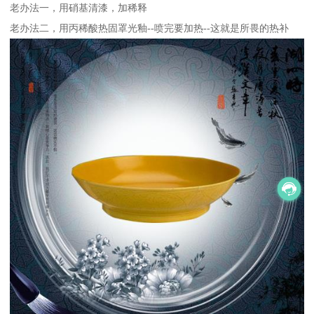
老办法一，用硝基清漆，加稀释
老办法二，用丙稀酸热固罩光釉--喷完要加热--这就是所畏的热补