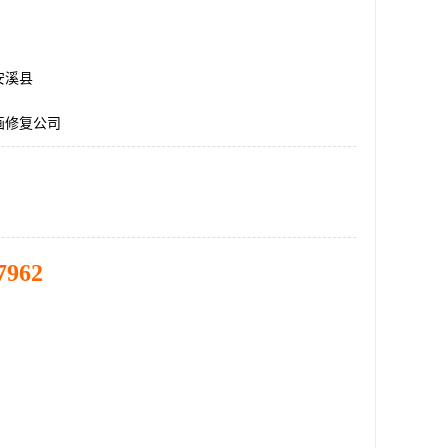
安溪县
画修复公司
7962