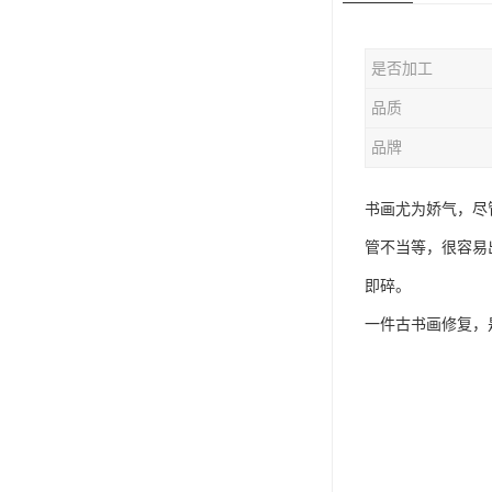
是否加工
品质
品牌
书画尤为娇气，尽
管不当等，很容易
即碎。
一件古书画修复，