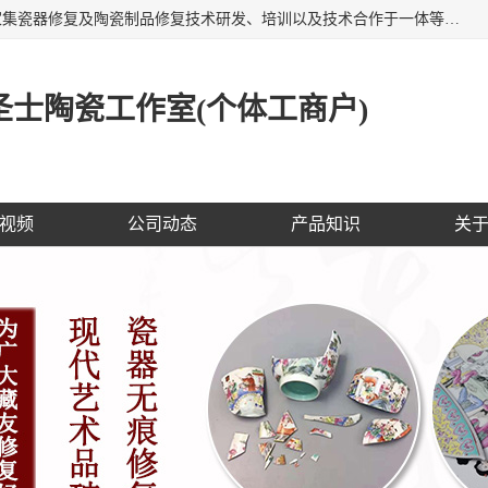
福建泉州洁圣士陶瓷修复技术有限公司位于福建泉州，是一家集瓷器修复及陶瓷制品修复技术研发、培训以及技术合作于一体等专业修复机构，公司主营：瓷器修复，陶瓷修复，瓷器无痕修复，陶瓷佛像修复，瓷器修复技术培训等。 洁圣士以全新的技术修复各种：古陶瓷、花瓶、餐具、工艺品、卫浴、颜色不一的金边、银边、花边，修复后基本无痕迹，修补成本低。丰富的经验为客户提供实用、优质服务！
士陶瓷工作室(个体工商户)
视频
公司动态
产品知识
关