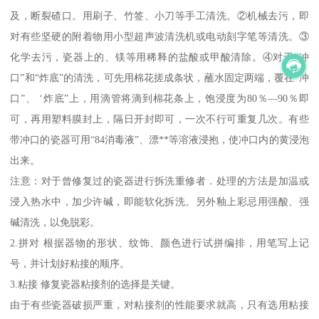
及，断裂碴口。用刷子、竹签、小刀等手工清洗。②机械去污，即
对有些坚硬的附着物用小型超声波清洗机或电动刻字笔等清洗。③
化学去污，瓷器上的、镁等用稀释的盐酸或甲酸清除。④对于“冲
口”和“炸底”的清洗，可先用棉花搓成条状，蘸水固定两端，覆在“冲
口”、 ‘炸底”上，用滴管将滴到棉花条上，饱浸度为80％—90％即
可，再用塑料膜封上，隔日开封即可，一次不行可重复几次。有些
带冲口的瓷器可用“84消毒液”、漂**等溶液浸抱，使冲口内的黄浸泡
出来。
注意：对于曾修复过的瓷器进行拆洗重修者．处理的方法是加温或
浸入热水中，加少许碱，即能软化拆洗。另外釉上彩忌用强酸、强
碱清洗，以免脱彩。
2.拼对 根据器物的形状、纹饰、颜色进行试拼编排，用笔写上记
号，并计划好粘接的顺序。
3.粘接 修复瓷器粘接剂的选择是关键。
由于有些瓷器破损严重，对粘接剂的性能要求就高，只有选用粘接