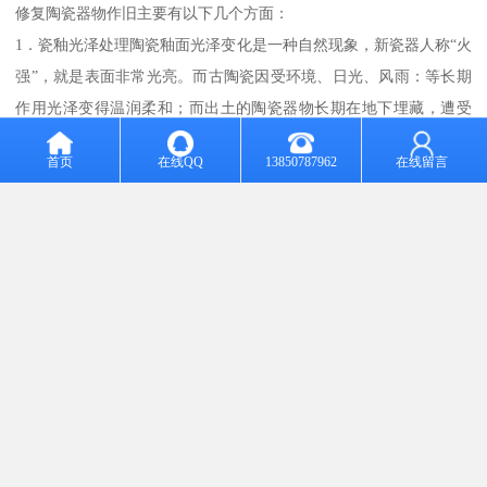
修复陶瓷器物作旧主要有以下几个方面：
1．瓷釉光泽处理陶瓷釉面光泽变化是一种自然现象，新瓷器人称“火
强”，就是表面非常光亮。而古陶瓷因受环境、日光、风雨：等长期
作用光泽变得温润柔和；而出土的陶瓷器物长期在地下埋藏，遭受
到了地下自然侵蚀，大多失去光泽，年代越．久，光泽差异越大。
首页
在线QQ
13850787962
在线留言
有些瓷器表面有一层极薄的透明膜，俗称“哈例光”，观其釉色有一种
散光现象，这是在地下自然形成的。修复这类瓷器可采用抛光打蜡
的方法，即将修复过的地方涂擦一些蜡，然后用麻布擦，再用绸布
擦；也可用牙刷来回刷。有些需要亮光的可采用玛淄压子捞光，直
至修复后的釉面与原物相同为止。另一种方法可在修复后的釉面上
上一层光漆的方法，的方法，后再用布打磨。
2.釉面锈蚀制作 陶瓷器由于年代久远，有传世品，也有出土的，釉
面表层有各种变化，常见的有：土锈，是因为陶器长期在地下埋
藏，受到土中水和酸碱盐的侵蚀，使器物上附着了坚硬牢固的泥
土；水绣，长期在土中埋藏的瓷旅由于受土中的镁盐类及氧化铁，
碳酸铜等物质的侵蚀，使器物表面附着了一些灰白色的沉积物，有