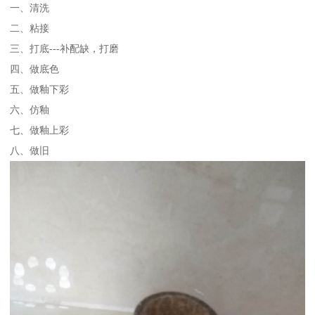
一、清洗
二、粘接
三、打底---补配缺，打磨
四、做底色
五、做釉下彩
六、仿釉
七、做釉上彩
八、做旧