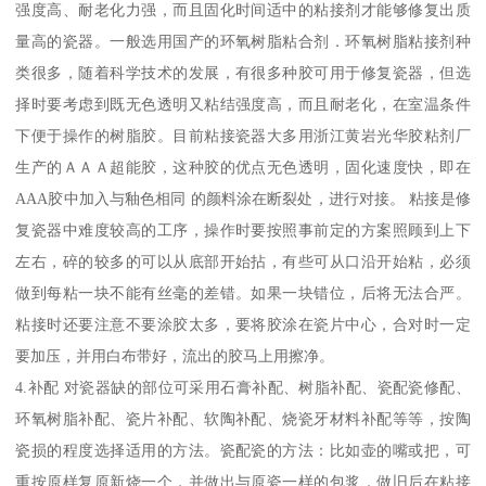
强度高、耐老化力强，而且固化时间适中的粘接剂才能够修复出质
量高的瓷器。一般选用国产的环氧树脂粘合剂．环氧树脂粘接剂种
类很多，随着科学技术的发展，有很多种胶可用于修复瓷器，但选
择时要考虑到既无色透明又粘结强度高，而且耐老化，在室温条件
下便于操作的树脂胶。目前粘接瓷器大多用浙江黄岩光华胶粘剂厂
生产的ＡＡＡ超能胶，这种胶的优点无色透明，固化速度快，即在
AAA胶中加入与釉色相同 的颜料涂在断裂处，进行对接。 粘接是修
复瓷器中难度较高的工序，操作时要按照事前定的方案照顾到上下
左右，碎的较多的可以从底部开始拈，有些可从口沿开始粘，必须
做到每粘一块不能有丝毫的差错。如果一块错位，后将无法合严。
粘接时还要注意不要涂胶太多，要将胶涂在瓷片中心，合对时一定
要加压，并用白布带好，流出的胶马上用擦净。
4.补配 对瓷器缺的部位可采用石膏补配、树脂补配、瓷配瓷修配、
环氧树脂补配、瓷片补配、软陶补配、烧瓷牙材料补配等等，按陶
瓷损的程度选择适用的方法。瓷配瓷的方法：比如壶的嘴或把，可
重按原样复原新烧一个，并做出与原瓷一样的包浆，做旧后在粘接