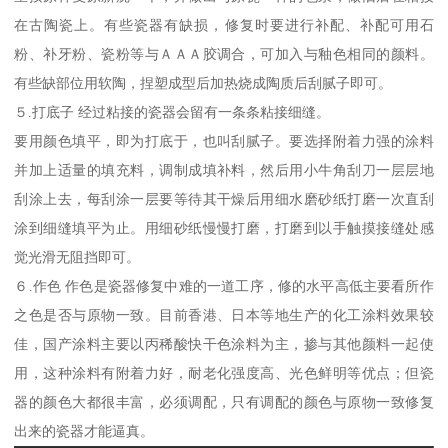
在古陶瓷上。有些瓷器有缺损，修复时要进行补配、补配可用石
粉、补牙粉、瓷粉等与ＡＡＡ胶调合，可加入与釉色相同的颜料。
有些缺部位用软陶，捏塑成型后加热烧成陶质后刮腻子即可。
５.打底子 经过粘接的瓷器会留有一条条粘接细缝。
要用颜色填平，即为打底于，也叫刮腻子。要选择附着力强的涂料
并加上适量的填充料，调制成填补料，然后用小牛角刮刀一层层地
刮涂上去，每刮涂一层要等待其干燥后用细水磨砂纸打磨一次直刮
涂到细缝填平为止。用细砂纸慢慢打磨，打磨到以手触摸接缝处感
觉光滑无阻挡即可。
６.作色 作色是瓷器修复中难的一道工序，修的水平高低主要看所作
之色是否与原物一致。目前香港、日本等地生产的化工涂料效果较
佳，国产涂料主要以丙稀酸快干色涂料为主，掺与其他颜料一起使
用，这种涂料有附着力好，耐老化强度高、光色鲜明等优点；但瓷
器的颜色大都很丰富，必须调配，只有调配的颜色与原物一致修复
出来的瓷器才能逼真。