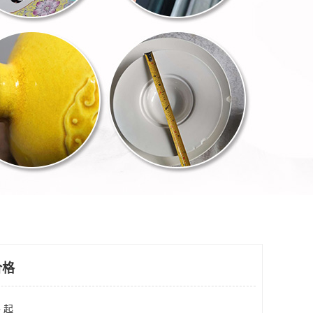
价格
 起