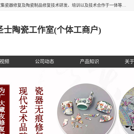
福建泉州洁圣士陶瓷修复技术有限公司位于福建泉州，是一家集瓷器修复及陶瓷制品修复技术研发、培训以及技术合作于一体等专业修复机构，公司主营：瓷器修复，陶瓷修复，瓷器无痕修复，陶瓷佛像修复，瓷器修复技术培训等。 洁圣士以全新的技术修复各种：古陶瓷、花瓶、餐具、工艺品、卫浴、颜色不一的金边、银边、花边，修复后基本无痕迹，修补成本低。丰富的经验为客户提供实用、优质服务！
士陶瓷工作室(个体工商户)
视频
公司动态
产品知识
关