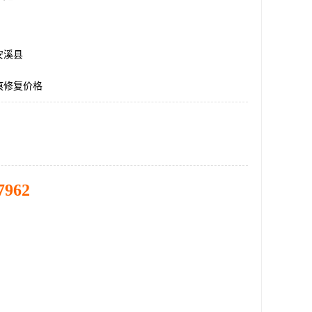
安溪县
痕修复价格
7962