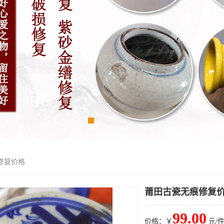
修复价格
莆田古瓷无痕修复
99.00
价格：￥
元/件