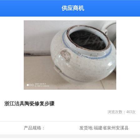
供应商机
浙江洁具陶瓷修复步骤
浏览次数：
463
次
产品规格：
发货地:
福建省泉州安溪县