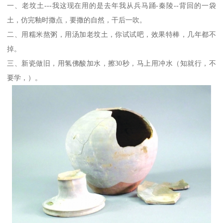
一、老坟土---我这现在用的是去年我从兵马踊-秦陵--背回的一袋
土，仿完釉时撒点，要撒的自然，干后一吹。
二、用糯米熬粥，用汤加老坟土，你试试吧，效果特棒，几年都不
掉。
三、新瓷做旧，用氢佛酸加水，擦30秒，马上用冲水（知就行，不
要学，）。