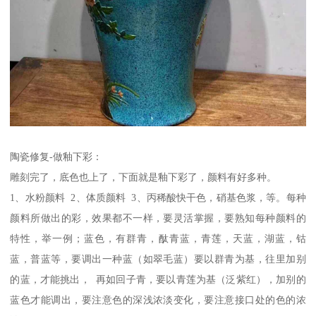
陶瓷修复-做釉下彩：
雕刻完了，底色也上了，下面就是釉下彩了，颜料有好多种。
1、水粉颜料 2、体质颜料 3、丙稀酸快干色，硝基色浆，等。每种
颜料所做出的彩，效果都不一样，要灵活掌握，要熟知每种颜料的
特性，举一例；蓝色，有群青，酞青蓝，青莲，天蓝，湖蓝，钴
蓝，普蓝等，要调出一种蓝（如翠毛蓝）要以群青为基，往里加别
的蓝，才能挑出， 再如回子青，要以青莲为基（泛紫红），加别的
蓝色才能调出，要注意色的深浅浓淡变化，要注意接口处的色的浓