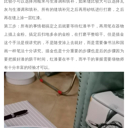
比较小可以选择用糯米与生漆调和填补，如果缝比较大可以选择瓦
灰与生漆调和填补。所有的缝填补完之后再用砂纸进行打磨，之后
再在缝上涂一层红漆。
第三步：所有的事情都搞定之后就要等待红漆半干，再用笔在器物
上描上金粉。搞定后扫地多余的金粉，在打磨平整晾干。但是描金
这个手法是很讲究的，不是随变涂上去就好，而是需要像书法和国
画一样笔法十分讲究。描金也是十分重要的步骤也是后的步骤因为
要把握好漆的荫干时间，红漆要在半干，而半干的掌握需要缮物师
有十分丰富的经验才可以。