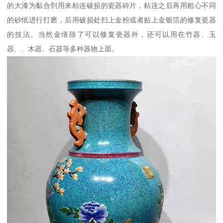
的大漆为黏合剂用来粘连破损的瓷器碎片，粘连之后再用粗心不同
的砂纸进行打磨，后用破损处扫上金粉或者贴上金银箔的修复瓷器
的技法。当然金缮除了可以修复瓷器外，还可以用在竹器、玉
器、、木器、石器等多种器物上面。