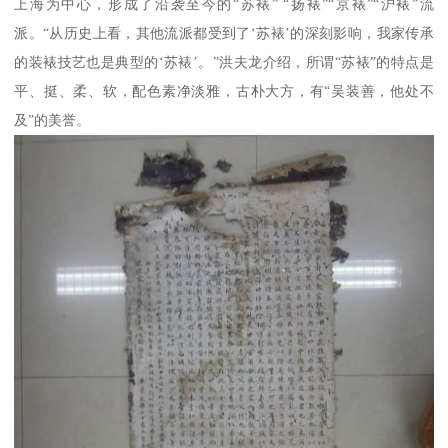
上海为中心，形成了沿袭至今的“苏裱” “扬裱”“京裱”“沪裱”流
派。“从历史上看，其他流派都受到了‘苏裱’的深刻影响，我家传承
的装裱技艺也是典型的‘苏裱’。”洪夫龙介绍，所谓“苏裱”的特点是
平、挺、柔、软，配色素净淡雅，古朴大方，有“吴装善，他处不
及”的美誉。