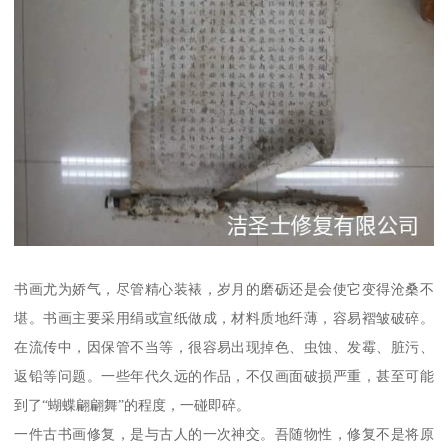
书画尤为娇气，尽管精心装裱，岁月的磨砺还是会使它变得沧桑不
堪。书画主要采用绢或宣纸做成，材料质地纤薄，容易褶皱破碎。
在流传中，因保管不当等，很容易出现掉色、虫蚀、发霉、脏污、
返铅等问题。一些年代久远的作品，不仅画面破损严重，甚至可能
到了“蝴蝶翩翩舞”的程度，一碰即碎。
一件古书画修复，是与古人的一次神交。吾随物性，修复不是将原