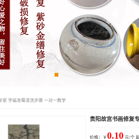
专家 字画发霉清洗步骤 一对一教学
贵阳故宫书画修复专
0.10
价格：￥
元/个 