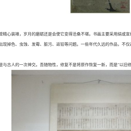
管精心装裱，岁月的磨砺还是会使它变得沧桑不堪。书画主要采用绢或宣
出现掉色、虫蚀、发霉、脏污、返铅等问题。一些年代久远的作品，不仅
是与古人的一次神交。吾随物性，修复不是将原作恢复一新，而是“以旧修