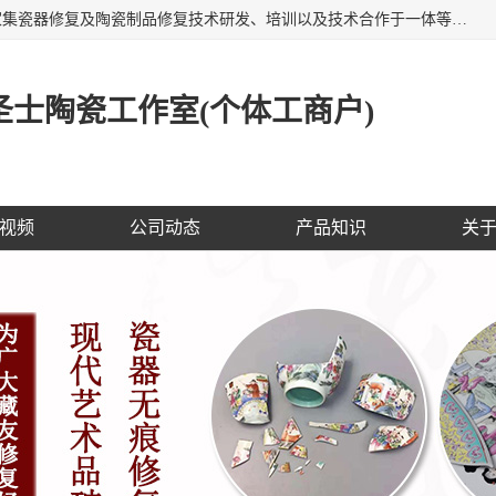
福建泉州洁圣士陶瓷修复技术有限公司位于福建泉州，是一家集瓷器修复及陶瓷制品修复技术研发、培训以及技术合作于一体等专业修复机构，公司主营：瓷器修复，陶瓷修复，瓷器无痕修复，陶瓷佛像修复，瓷器修复技术培训等。 洁圣士以全新的技术修复各种：古陶瓷、花瓶、餐具、工艺品、卫浴、颜色不一的金边、银边、花边，修复后基本无痕迹，修补成本低。丰富的经验为客户提供实用、优质服务！
士陶瓷工作室(个体工商户)
视频
公司动态
产品知识
关