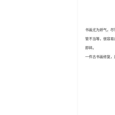
书画尤为娇气，尽
管不当等，很容易
即碎。
一件古书画修复，