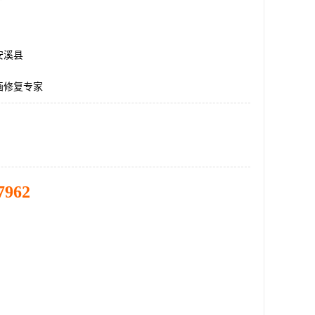
安溪县
画修复专家
7962