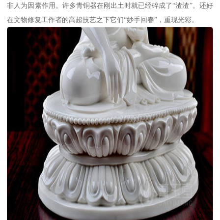
非人为因素作用。许多青铜器在刚出土时就已经碎成了“渣渣”。还好
在文物修复工作者的高超技艺之下它们“妙手回春”，重现光彩。