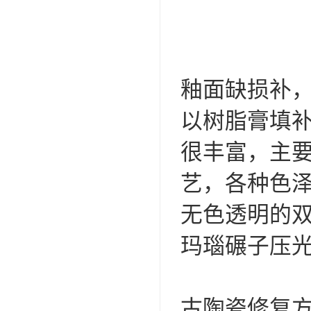
釉面缺损补
以树脂膏填
很丰富，主
艺，各种色泽
无色透明的
玛瑙碾子压
古陶瓷修复