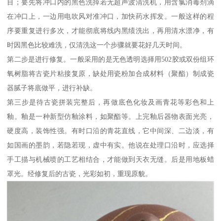
目；要先将冲口内的黑色洗掉若无超声波清洗机，用含氯消毒剂滴
在冲口上，一边用电吹风对准冲口，加快药水挥发。一般这样的程
序要重复进行多次，才能彻底将线内黑绩洗出，再用清水漂净，有
时因黑色比较难洗，仅清洗这一个步骤就要花好几天时间。
第二步是进行修复。一般采用的是无色透明选择用502胶或双份组环
氧树脂将古瓷片粘接复原，缺处用瓷粉加合成材料（聚酯）制成瓷
器腻子将底做平，进行补缺。
第三步是待古瓷拼装完整后，再做底色化妆及画青花等彩色和上
釉。釉是一种新型仿釉涂料，如聚酯等。上完釉后器物表面光亮，
硬度高，装饰性强。有时口沿的青花直线，它中间深、二边淡，有
如国画的墨韵，若隐若现，虚中有实。他说在处理口沿时，应选择
手工描与机械喷的工艺相结合，才能做到天衣无缝。后是用地板蜡
罩光。经修复后的古瓷，光彩如初，重现原貌。