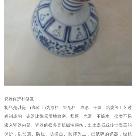
瓷器保护和修复：
制品是以瓷土(高岭土)为原料，经配料、成形、干燥、焙烧等工艺过
程制成的，瓷器比陶器质地致密、坚硬、光滑、不吸水，盐类不易
渗入瓷器内部。瓷器的损多是机械性损伤，出土瓷器或传世瓷器的
保护，以防震、防压、防撞击、防摔为主，已破碎的瓷器，经粘