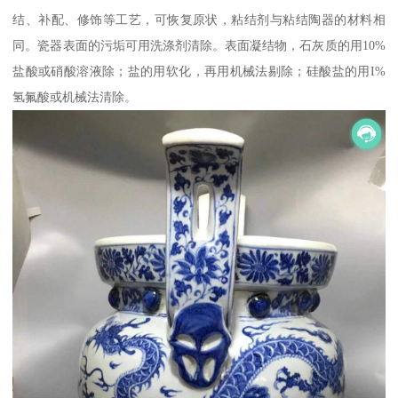
结、补配、修饰等工艺，可恢复原状，粘结剂与粘结陶器的材料相
同。瓷器表面的污垢可用洗涤剂清除。表面凝结物，石灰质的用10%
盐酸或硝酸溶液除；盐的用软化，再用机械法剔除；硅酸盐的用I%
氢氟酸或机械法清除。