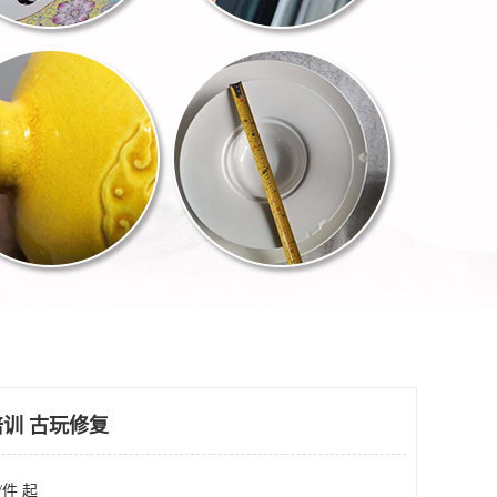
训 古玩修复
/件 起