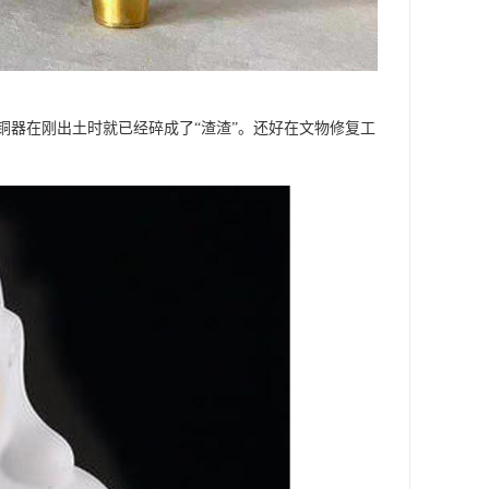
铜器在刚出土时就已经碎成了“渣渣”。还好在文物修复工