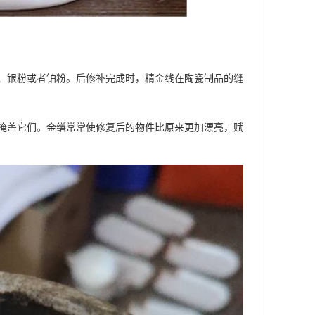
、银粉或者铂粉。后修补完成时，精金线在陶瓷制品的缝
掩盖它们。金缮常常使修复后的物件比原来更加漂亮，赋