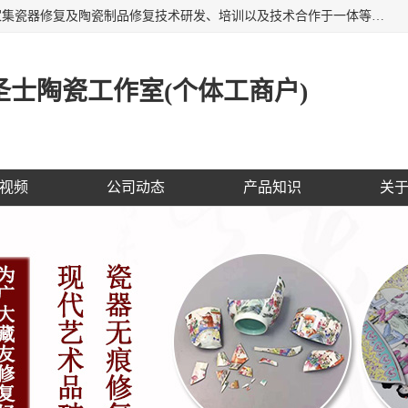
福建泉州洁圣士陶瓷修复技术有限公司位于福建泉州，是一家集瓷器修复及陶瓷制品修复技术研发、培训以及技术合作于一体等专业修复机构，公司主营：瓷器修复，陶瓷修复，瓷器无痕修复，陶瓷佛像修复，瓷器修复技术培训等。 洁圣士以全新的技术修复各种：古陶瓷、花瓶、餐具、工艺品、卫浴、颜色不一的金边、银边、花边，修复后基本无痕迹，修补成本低。丰富的经验为客户提供实用、优质服务！
士陶瓷工作室(个体工商户)
视频
公司动态
产品知识
关