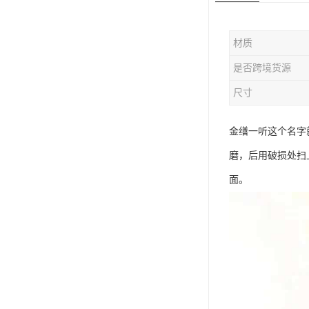
材质
是否跨境货源
尺寸
金缮一听这个名字
磨，后用破损处扫
面。