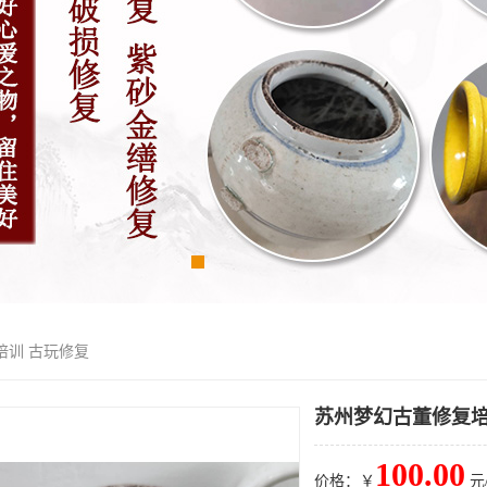
培训 古玩修复
苏州梦幻古董修复培
100.00
价格：￥
元