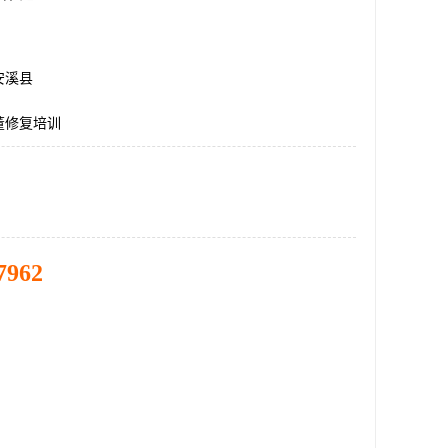
安溪县
董修复培训
7962