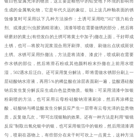
银白色金属光泽的物质，这主要是釉色中的铅受地下环境的影响而
生成的金属氧化物，它是年代久远的象征。以上这几种釉表面的锈
蚀修复时可采用以下几种方法操作：土诱可采用吃“502”强力粘合
剂、或漆皮汁(虫胶酒精溶液)、清漆等喷在需要做绣的部分，然后将
研磨好的黄土(有些发白的土绣可将黄土中加子)撤在上面，干好即成
土锈，也可—将胶与泥浆混合用牙刷弹、或镦、刷做出点状或斑状
土绣。水锈可采用扑撤法，方法是将清漆、漆皮汁，喷或刷在需要
作水锈的部位，然后将滑石粉或其他颜料粉末扑撤在上前用水喷
湿，502遇水后泛白。还可采用复分解法，即将需做水锈部分刷上一
层硅酸钠水溶液，再用5％的稀盐酸在涂层表面刷一遍，盐酸遇硅酸
钠后发生复分解反应生成白色盐类物质。银釉：可采用清漆中加银
粉刷喷的方法，也可采用云母粉硅酸钠溶液刷涂，然后再涂稀盐
酸，硅酸钠与稀盐酸发生分解反应产生一层带有云母光泽的盐类物
质，反复做几次，“即可出现银釉的效果。还有一种方法是利用“银镜
反应”制取出氧化银中的银，也可采用银箔中的银粉，然后用清漆调
匀，喷刷在器物上，有些部分在未干时可吹上一点黄土，这种方法