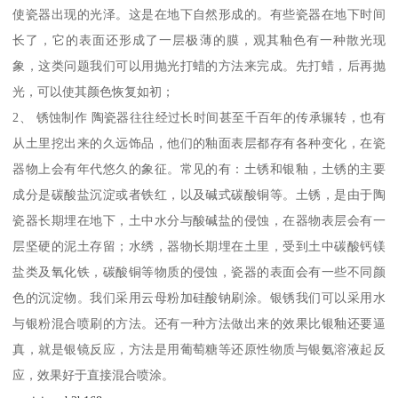
使瓷器出现的光泽。这是在地下自然形成的。有些瓷器在地下时间
长了，它的表面还形成了一层极薄的膜，观其釉色有一种散光现
象，这类问题我们可以用抛光打蜡的方法来完成。先打蜡，后再抛
光，可以使其颜色恢复如初；
2、 锈蚀制作 陶瓷器往往经过长时间甚至千百年的传承辗转，也有
从土里挖出来的久远饰品，他们的釉面表层都存有各种变化，在瓷
器物上会有年代悠久的象征。常见的有：土锈和银釉，土锈的主要
成分是碳酸盐沉淀或者铁红，以及碱式碳酸铜等。土锈，是由于陶
瓷器长期埋在地下，土中水分与酸碱盐的侵蚀，在器物表层会有一
层坚硬的泥土存留；水绣，器物长期埋在土里，受到土中碳酸钙镁
盐类及氧化铁，碳酸铜等物质的侵蚀，瓷器的表面会有一些不同颜
色的沉淀物。我们采用云母粉加硅酸钠刷涂。银锈我们可以采用水
与银粉混合喷刷的方法。还有一种方法做出来的效果比银釉还要逼
真，就是银镜反应，方法是用葡萄糖等还原性物质与银氨溶液起反
应，效果好于直接混合喷涂。