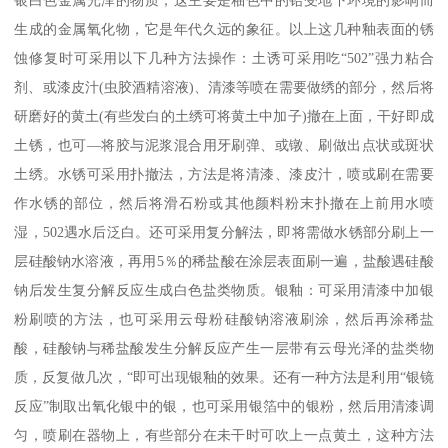
银白色金属光泽的物质，这主要是釉色中的铅受地下环境的影响而
生成的金属氧化物，它是年代久远的象征。以上这几种釉表面的锈
蚀修复时可采用以下几种方法操作：土诱可采用吃“502”强力粘合
剂、或漆皮汁(虫胶酒精溶液)、清漆等喷在需要做绣的部分，然后将
研磨好的黄土(有些发白的土绣可将黄土中加子)撤在上面，干好即成
土锈，也可—将胶与泥浆混合用牙刷弹、或镦、刷做出点状或斑状
土绣。水锈可采用扑撤法，方法是将清漆、漆皮汁，喷或刷在需要
作水锈的部位，然后将滑石粉或其他颜料粉末扑撤在上前用水喷
湿，502遇水后泛白。还可采用复分解法，即将需做水锈部分刷上一
层硅酸钠水溶液，再用5％的稀盐酸在涂层表面刷一遍，盐酸遇硅酸
钠后发生复分解反应生成白色盐类物质。银釉：可采用清漆中加银
粉刷喷的方法，也可采用云母粉硅酸钠溶液刷涂，然后再涂稀盐
酸，硅酸钠与稀盐酸发生分解反应产生一层带有云母光泽的盐类物
质，反复做几次，“即可出现银釉的效果。还有一种方法是利用“银镜
反应”制取出氧化银中的银，也可采用银箔中的银粉，然后用清漆调
匀，喷刷在器物上，有些部分在未干时可吹上一点黄土，这种方法