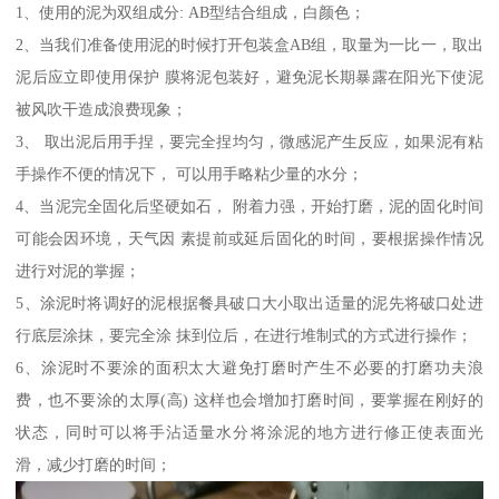
1、使用的泥为双组成分: AB型结合组成，白颜色；
2、当我们准备使用泥的时候打开包装盒AB组，取量为一比一，取出
泥后应立即使用保护 膜将泥包装好，避免泥长期暴露在阳光下使泥
被风吹干造成浪费现象；
3、 取出泥后用手捏，要完全捏均匀，微感泥产生反应，如果泥有粘
手操作不便的情况下， 可以用手略粘少量的水分；
4、当泥完全固化后坚硬如石， 附着力强，开始打磨，泥的固化时间
可能会因环境，天气因 素提前或延后固化的时间，要根据操作情况
进行对泥的掌握；
5、涂泥时将调好的泥根据餐具破口大小取出适量的泥先将破口处进
行底层涂抹，要完全涂 抹到位后，在进行堆制式的方式进行操作；
6、涂泥时不要涂的面积太大避免打磨时产生不必要的打磨功夫浪
费，也不要涂的太厚(高) 这样也会增加打磨时间，要掌握在刚好的
状态，同时可以将手沾适量水分将涂泥的地方进行修正使表面光
滑，减少打磨的时间；