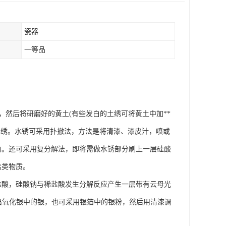
瓷器
一等品
分，然后将研磨好的黄土(有些发白的土绣可将黄土中加**
土绣。水锈可采用扑撤法，方法是将清漆、漆皮汁，喷或
白。还可采用复分解法，即将需做水锈部分刷上一层硅酸
盐类物质。
盐酸，硅酸钠与稀盐酸发生分解反应产生一层带有云母光
取出氧化银中的银，也可采用银箔中的银粉，然后用清漆调