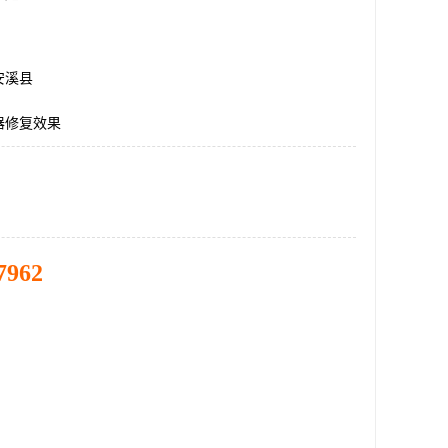
安溪县
器修复效果
7962