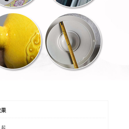
效果
 起