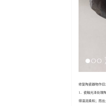
修复陶瓷器物作旧
1．瓷釉光泽处理
得温润柔和；而出