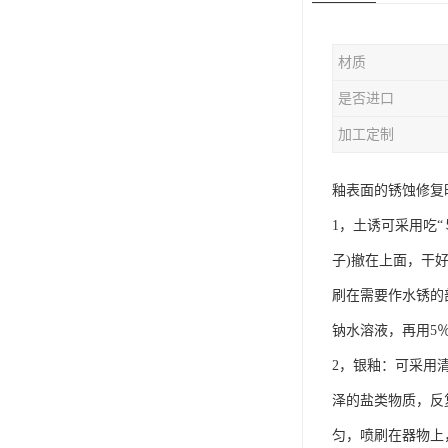
材质
是否进口
加工定制
釉表面的锈蚀修复
1，土诱可采用吃“
子)撤在上面，干
刷在需要作水锈的
钠水溶液，再用5
2，银釉：可采用
泽的盐类物质，反
匀，喷刷在器物上