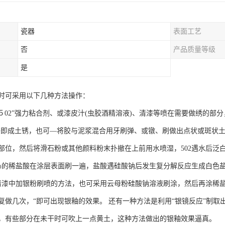
瓷器
表面工艺
否
产品质量等级
是
时可采用以下几种方法操作：
５02”强力粘合剂、或漆皮汁(虫胶酒精溶液)、清漆等喷在需要做绣的部
好即成土锈，也可—将胶与泥浆混合用牙刷弹、或镦、刷做出点状或斑状
部位，然后将滑石粉或其他颜料粉末扑撤在上前用水喷湿，502遇水后泛
％的稀盐酸在涂层表面刷一遍，盐酸遇硅酸钠后发生复分解反应生成白色
清漆中加银粉刷喷的方法，也可采用云母粉硅酸钠溶液刷涂，然后再涂稀
复做几次，“即可出现银釉的效果。 还有一种方法是利用“银镜反应”制
，有些部分在未干时可吹上一点黄土，这种方法做出的银釉效果逼真。