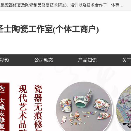
福建泉州洁圣士陶瓷修复技术有限公司位于福建泉州，是一家集瓷器修复及陶瓷制品修复技术研发、培训以及技术合作于一体等专业修复机构，公司主营：瓷器修复，陶瓷修复，瓷器无痕修复，陶瓷佛像修复，瓷器修复技术培训等。 洁圣士以全新的技术修复各种：古陶瓷、花瓶、餐具、工艺品、卫浴、颜色不一的金边、银边、花边，修复后基本无痕迹，修补成本低。丰富的经验为客户提供实用、优质服务！
士陶瓷工作室(个体工商户)
视频
公司动态
产品知识
关