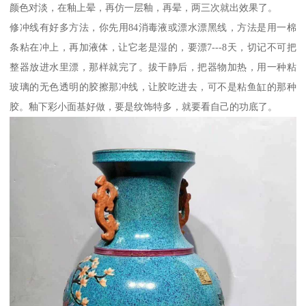
颜色对淡，在釉上晕，再仿一层釉，再晕，两三次就出效果了。
修冲线有好多方法，你先用84消毒液或漂水漂黑线，方法是用一棉
条粘在冲上，再加液体，让它老是湿的，要漂7---8天，切记不可把
整器放进水里漂，那样就完了。拔干静后，把器物加热，用一种粘
玻璃的无色透明的胶擦那冲线，让胶吃进去，可不是粘鱼缸的那种
胶。釉下彩小面基好做，要是纹饰特多，就要看自己的功底了。