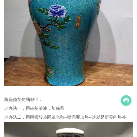
陶瓷修复仿釉做旧：
老办法一，用硝基清漆，加稀释
老办法二，用丙稀酸热固罩光釉--喷完要加热--这就是所畏的热补