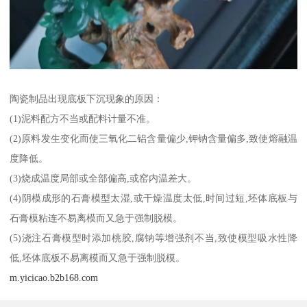
陶瓷制品出现底板下沉现象的原因：
(1)泥料配方不当或配料计量不准。
(2)原料发生变化而使三氧化二铝含量偏少,钾钠含量偏多,致使熔融温
度降低。
(3)烧成温度局部或全部偏高,或窑内温差大。
(4)阴模成形的石膏模型太湿,或干燥温度太低,时间过短,坯体底板与
石膏模粘连不易离模而又急于强制脱模。
(5)浇注石膏模型时添加桃胶,腐钠等增强剂不当,致使模型吸水性降
低,坯体底板不易离模而又急于强制脱模。
m.yicicao.b2b168.com