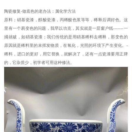
陶瓷修复-做底色的老办法：属化学方法
原料；硝基瓷漆，醇酸瓷漆，丙稀酸色浆等等，稀释后调好色。这
里有一个易变色的问题，我早以功克，其实就是一层窗户纸-------一
捅就破，如硝基瓷漆；我们传统的是用硝基稀料去稀释，那变色的
原因就是稀料里的未挥发物质，在氧化，光照的环境下产生变化。-
稀料，进口的更好，用它替换，就解决了，还有一点瓷漆要用正牌
的，它杂质少，初学者可用这种修法。