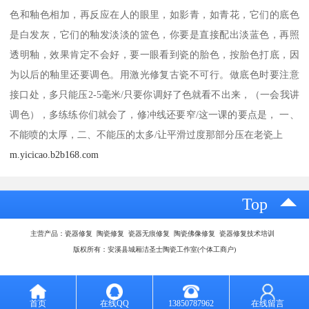
色和釉色相加，再反应在人的眼里，如影青，如青花，它们的底色
是白发灰，它们的釉发淡淡的篮色，你要是直接配出淡蓝色，再照
透明釉，效果肯定不会好，要一眼看到瓷的胎色，按胎色打底，因
为以后的釉里还要调色。用激光修复古瓷不可行。做底色时要注意
接口处，多只能压2-5毫米/只要你调好了色就看不出来，（一会我讲
调色），多练练你们就会了，修冲线还要窄/这一课的要点是， 一、
不能喷的太厚，二、不能压的太多/让平滑过度那部分压在老瓷上
m.yicicao.b2b168.com
Top
主营产品：瓷器修复 陶瓷修复 瓷器无痕修复 陶瓷佛像修复 瓷器修复技术培训
版权所有：安溪县城厢洁圣士陶瓷工作室(个体工商户)
首页
在线QQ
13850787962
在线留言