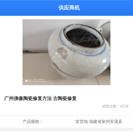
供应商机
广州佛像陶瓷修复方法 古陶瓷修复
浏览次数：
425
次
产品规格：
发货地:
福建省泉州安溪县