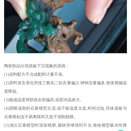
陶瓷制品出现底板下沉现象的原因：
(1)泥料配方不当或配料计量不准。
(2)原料发生变化而使三氧化二铝含量偏少,钾钠含量偏多,致使熔融温
度降低。
(3)烧成温度局部或全部偏高,或窑内温差大。
(4)阴模成形的石膏模型太湿,或干燥温度太低,时间过短,坯体底板与
石膏模粘连不易离模而又急于强制脱模。
(5)浇注石膏模型时添加桃胶,腐钠等增强剂不当,致使模型吸水性降