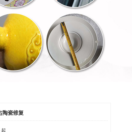
古陶瓷修复
 起