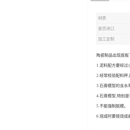
材质
是否进口
加工定制
陶瓷制品出现底板
1.泥料配方要经
2.经常校验配料
3.石膏模型的含
4.石膏模型,特
5.不能强制脱模。
6.烧成时要按烧