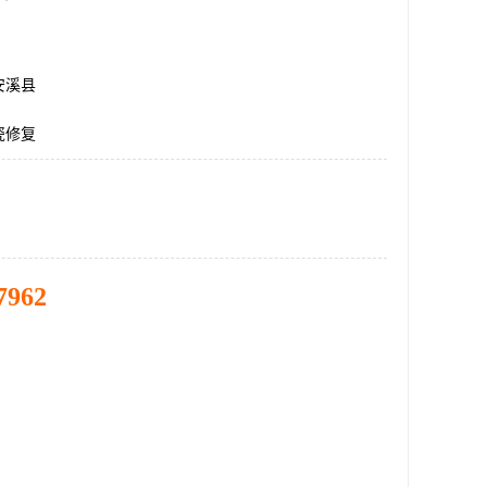
安溪县
瓷修复
7962