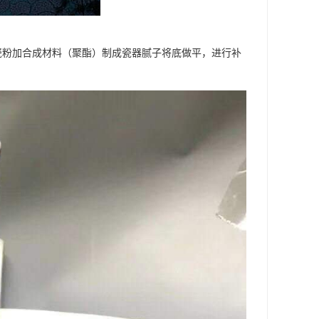
瓷粉加合成材料（聚酯）制成瓷器腻子将底做平，进行补