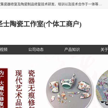
福建泉州洁圣士陶瓷修复技术有限公司位于福建泉州，是一家集瓷器修复及陶瓷制品修复技术研发、培训以及技术合作于一体等专业修复机构，公司主营：瓷器修复，陶瓷修复，瓷器无痕修复，陶瓷佛像修复，瓷器修复技术培训等。 洁圣士以全新的技术修复各种：古陶瓷、花瓶、餐具、工艺品、卫浴、颜色不一的金边、银边、花边，修复后基本无痕迹，修补成本低。丰富的经验为客户提供实用、优质服务！
士陶瓷工作室(个体工商户)
视频
公司动态
产品知识
关