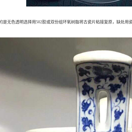
的是无色透明选择用502胶或双份组环氧树脂将古瓷片粘接复原，缺处用