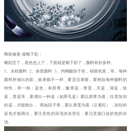
陶瓷修复-做釉下彩：
雕刻完了，底色也上了，下面就是釉下彩了，颜料有好多种。
1、水粉颜料 2、体质颜料 3、丙稀酸快干色，硝基色浆，等。每种
颜料所做出的彩，效果都不一样，要灵活掌握，要熟知每种颜料的
特性，举一例；蓝色，有群青，酞青蓝，青莲，天蓝，湖蓝，钴
蓝，普蓝等，要调出一种蓝（如翠毛蓝）要以群青为基，往里加别
的蓝，才能挑出， 再如回子青，要以青莲为基（泛紫红），加别的
蓝色才能调出，要注意色的深浅浓淡变化，要注意接口处的色的浓
淡。