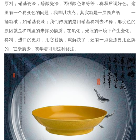
原料；硝基瓷漆，醇酸瓷漆，丙稀酸色浆等等，稀释后调好色。这
里有一个易变色的问题，我早以功克，其实就是一层窗户纸-------一
捅就破，如硝基瓷漆；我们传统的是用硝基稀料去稀释，那变色的
原因就是稀料里的未挥发物质，在氧化，光照的环境下产生变化。-
稀料，进口的更好，用它替换，就解决了，还有一点瓷漆要用正牌
的，它杂质少，初学者可用这种修法。