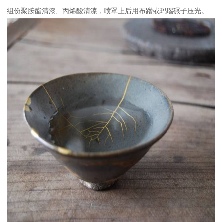
组份聚胺酯清漆、丙烯酸清漆，喷罩上后用布蹭或玛瑙碾子压光。