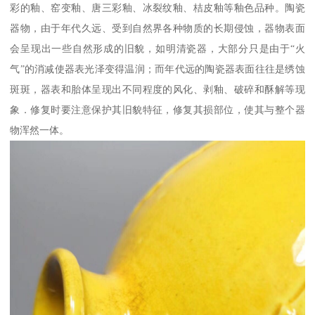
彩的釉、窑变釉、唐三彩釉、冰裂纹釉、桔皮釉等釉色品种。陶瓷
器物，由于年代久远、受到自然界各种物质的长期侵蚀，器物表面
会呈现出一些自然形成的旧貌，如明清瓷器，大部分只是由于“火
气”的消减使器表光泽变得温润；而年代远的陶瓷器表面往往是绣蚀
斑斑，器表和胎体呈现出不同程度的风化、剥釉、破碎和酥解等现
象．修复时要注意保护其旧貌特征，修复其损部位，使其与整个器
物浑然一体。