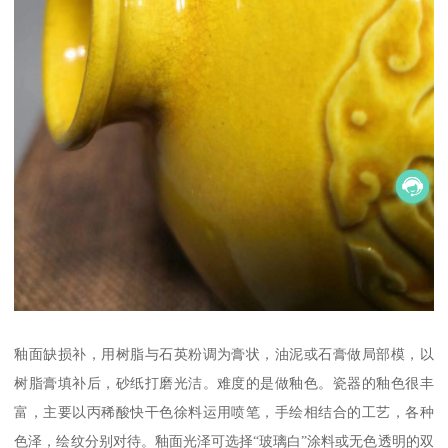
釉面缺损补，用树脂与石英粉调为膏状，油泥或石膏做局部模，以
树脂膏填补后，砂纸打磨光洁。难度的是做釉色。瓷器的釉色很丰
富，主要以丙稀酸快干色徐料运用喷笔，手绘相结合的工艺，各种
色泽，绘纹分别对待。釉面光泽可选择“玻璃白”涂料或无色透明的双