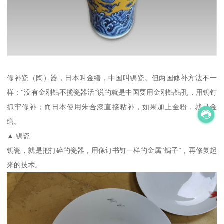
修补瓷（陶）器，日本叫金缮，中国叫锔瓷。但两国修补方法不一
样：“没有金刚钻不揽瓷器活”说的就是中国要用金刚钻钻孔，用锔钉
抓牢修补；而日本使用朱合漆直接粘补，如果加上金粉，就是金
缮。
▲ 锔瓷
锔瓷，就是把打碎的瓷器，用像订书钉一样的金属“锔子”，再修复起
来的技术。