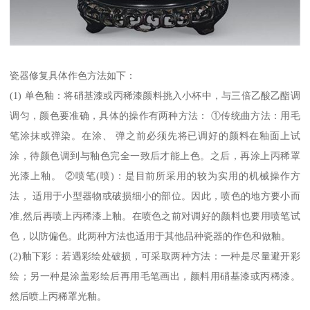
瓷器修复具体作色方法如下：
(1) 单色釉：将硝基漆或丙稀漆颜料挑入小杯中，与三倍乙酸乙酯调
调匀，颜色要准确，具体的操作有两种方法： ①传统曲方法：用毛
笔涂抹或弹染。在涂、 弹之前必须先将已调好的颜料在釉面上试
涂，待颜色调到与釉色完全一致后才能上色。之后，再涂上丙稀罩
光漆上釉。 ②喷笔(喷)：是目前所采用的较为实用的机械操作方
法， 适用于小型器物或破损细小的部位。因此，喷色的地方要小而
准,然后再喷上丙稀漆上釉。在喷色之前对调好的颜料也要用喷笔试
色，以防偏色。此两种方法也适用于其他品种瓷器的作色和做釉。
(2)釉下彩：若遇彩绘处破损，可采取两种方法：一种是尽量避开彩
绘；另一种是涂盖彩绘后再用毛笔画出，颜料用硝基漆或丙稀漆。
然后喷上丙稀罩光釉。