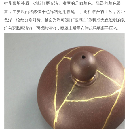
树脂膏填补后，砂纸打磨光洁。难度的是做釉色。瓷器的釉色很丰
富，主要以丙稀酸快干色徐料运用喷笔，手绘相结合的工艺，各种
色泽，绘纹分别对待。釉面光泽可选择“玻璃白”涂料或无色透明的双
组份聚胺酯清漆、丙烯酸清漆，喷罩上后用布蹭或玛瑙碾子压光。