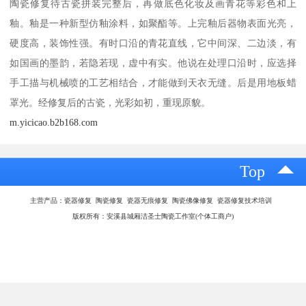
陶瓷修复待古瓷拼装完整后，再做底色化妆及画青花等彩色和上
釉。釉是一种新型仿釉涂料，如聚酯等。上完釉后器物表面光亮，
硬度高，装饰性强。有时口沿的青花直线，它中间深、二边淡，有
如国画的墨韵，若隐若现，虚中有实。他说在处理口沿时，应选择
手工描与机械喷的工艺相结合，才能做到天衣无缝。后是用地板蜡
罩光。经修复后的古瓷，光彩如初，重现原貌。
m.yicicao.b2b168.com
Top
主营产品：瓷器修复 陶瓷修复 瓷器无痕修复 陶瓷佛像修复 瓷器修复技术培训
版权所有：安溪县城厢洁圣士陶瓷工作室(个体工商户)