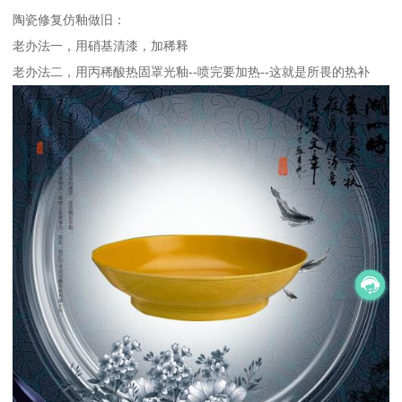
陶瓷修复仿釉做旧：
老办法一，用硝基清漆，加稀释
老办法二，用丙稀酸热固罩光釉--喷完要加热--这就是所畏的热补