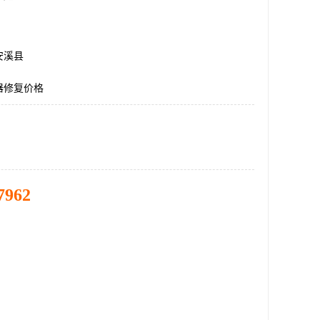
安溪县
器修复价格
7962