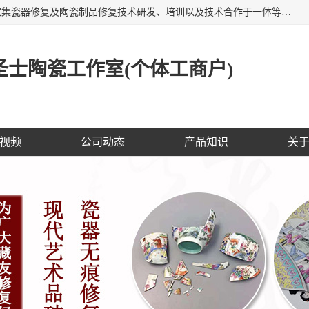
福建泉州洁圣士陶瓷修复技术有限公司位于福建泉州，是一家集瓷器修复及陶瓷制品修复技术研发、培训以及技术合作于一体等专业修复机构，公司主营：瓷器修复，陶瓷修复，瓷器无痕修复，陶瓷佛像修复，瓷器修复技术培训等。 洁圣士以全新的技术修复各种：古陶瓷、花瓶、餐具、工艺品、卫浴、颜色不一的金边、银边、花边，修复后基本无痕迹，修补成本低。丰富的经验为客户提供实用、优质服务！
士陶瓷工作室(个体工商户)
视频
公司动态
产品知识
关