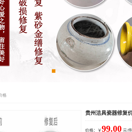
价格
贵州洁具瓷器修复
99.00
价格：￥
元/件