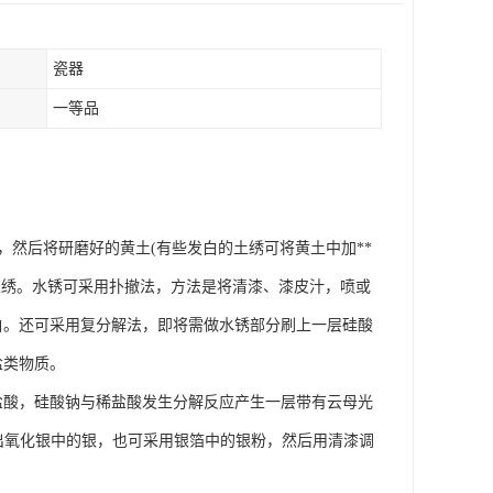
瓷器
一等品
分，然后将研磨好的黄土(有些发白的土绣可将黄土中加**
土绣。水锈可采用扑撤法，方法是将清漆、漆皮汁，喷或
白。还可采用复分解法，即将需做水锈部分刷上一层硅酸
盐类物质。
盐酸，硅酸钠与稀盐酸发生分解反应产生一层带有云母光
取出氧化银中的银，也可采用银箔中的银粉，然后用清漆调