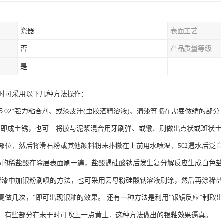
瓷器
表面工艺
否
产品质量等级
是
时可采用以下几种方法操作：
５02”强力粘合剂、或漆皮汁(虫胶酒精溶液)、清漆等喷在需要做绣的部
好即成土锈，也可—将胶与泥浆混合用牙刷弹、或镦、刷做出点状或斑状
部位，然后将滑石粉或其他颜料粉末扑撤在上前用水喷湿，502遇水后泛
％的稀盐酸在涂层表面刷一遍，盐酸遇硅酸钠后发生复分解反应生成白色
清漆中加银粉刷喷的方法，也可采用云母粉硅酸钠溶液刷涂，然后再涂稀
复做几次，“即可出现银釉的效果。 还有一种方法是利用“银镜反应”制
，有些部分在未干时可吹上一点黄土，这种方法做出的银釉效果逼真。