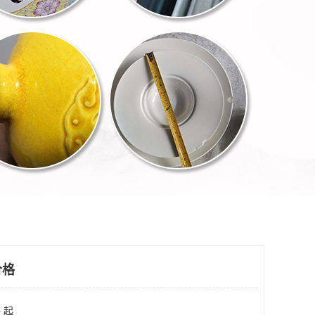
价格
 起