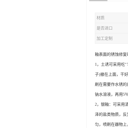
材质
是否进口
加工定制
釉表面的锈蚀修复
1，土诱可采用吃“
子)撤在上面，干
刷在需要作水锈的
钠水溶液，再用5
2，银釉：可采用
泽的盐类物质，反
匀，喷刷在器物上