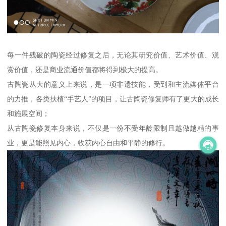
每一件残破的陶瓷经过修复之后，无论其研究价值、艺术价值、观
赏价值，还是商业流通价值都将得到极大的提高。
古陶瓷从大的意义上来说，是一项非遗技能，受到和主流媒体平台
的力推，各类扶植“手艺人”的项目，让古陶瓷修复师有了更大的成长
和施展空间；
从古陶瓷修复本身来说，不仅是一份不受年龄限制且越做越精的事
业，更是能照见内心，收获内心自由和平静的修行。