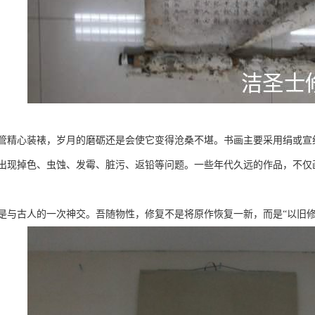
管精心装裱，岁月的磨砺还是会使它变得沧桑不堪。书画主要采用绢或宣
出现掉色、虫蚀、发霉、脏污、返铅等问题。一些年代久远的作品，不仅
是与古人的一次神交。吾随物性，修复不是将原作恢复一新，而是“以旧修