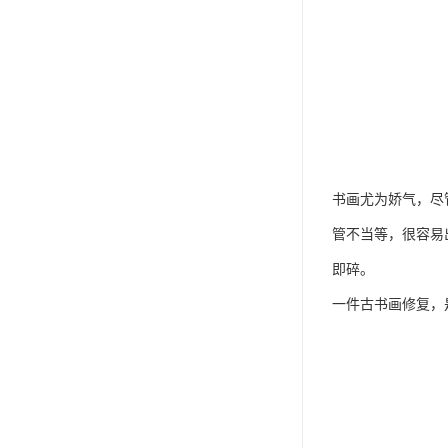
书画尤为娇气，尽
管不当等，很容易
即碎。
一件古书画修复，