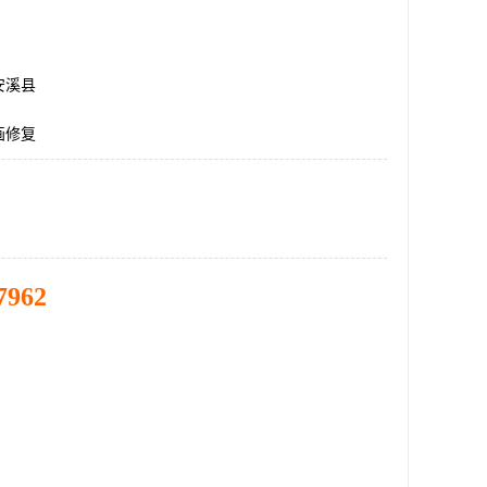
安溪县
画修复
7962