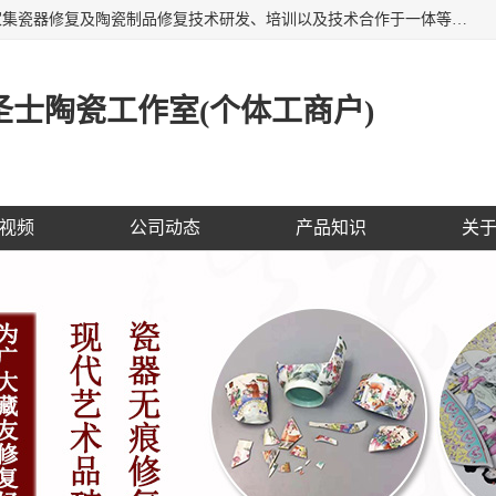
福建泉州洁圣士陶瓷修复技术有限公司位于福建泉州，是一家集瓷器修复及陶瓷制品修复技术研发、培训以及技术合作于一体等专业修复机构，公司主营：瓷器修复，陶瓷修复，瓷器无痕修复，陶瓷佛像修复，瓷器修复技术培训等。 洁圣士以全新的技术修复各种：古陶瓷、花瓶、餐具、工艺品、卫浴、颜色不一的金边、银边、花边，修复后基本无痕迹，修补成本低。丰富的经验为客户提供实用、优质服务！
士陶瓷工作室(个体工商户)
视频
公司动态
产品知识
关