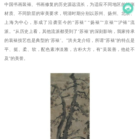
中国书画装裱、书画修复的历史源远流长，为适应不同地区的纸张
材质、不同阶层的审美要求，明清时期分别以苏州、扬州、北京、
上海为中心，形成了沿袭至今的“苏裱” “扬裱”“京裱”“沪裱”流
派。“从历史上看，其他流派都受到了‘苏裱’的深刻影响，我家传承
的装裱技艺也是典型的‘苏裱’。”洪夫龙介绍，所谓“苏裱”的特点是
平、挺、柔、软，配色素净淡雅，古朴大方，有“吴装善，他处不
及”的美誉。