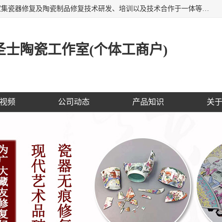
福建泉州洁圣士陶瓷修复技术有限公司位于福建泉州，是一家集瓷器修复及陶瓷制品修复技术研发、培训以及技术合作于一体等专业修复机构，公司主营：瓷器修复，陶瓷修复，瓷器无痕修复，陶瓷佛像修复，瓷器修复技术培训等。 洁圣士以全新的技术修复各种：古陶瓷、花瓶、餐具、工艺品、卫浴、颜色不一的金边、银边、花边，修复后基本无痕迹，修补成本低。丰富的经验为客户提供实用、优质服务！
士陶瓷工作室(个体工商户)
视频
公司动态
产品知识
关