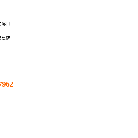
安溪县
修复碗
7962