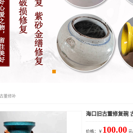
 古董修补
海口旧古董修复碗 
100.00
价格：￥
元