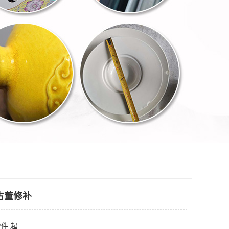
古董修补
/件 起