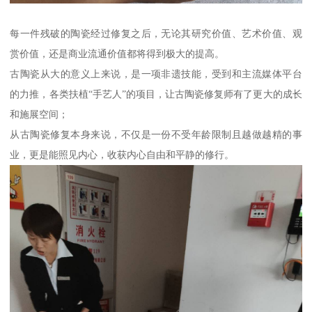
每一件残破的陶瓷经过修复之后，无论其研究价值、艺术价值、观
赏价值，还是商业流通价值都将得到极大的提高。
古陶瓷从大的意义上来说，是一项非遗技能，受到和主流媒体平台
的力推，各类扶植“手艺人”的项目，让古陶瓷修复师有了更大的成长
和施展空间；
从古陶瓷修复本身来说，不仅是一份不受年龄限制且越做越精的事
业，更是能照见内心，收获内心自由和平静的修行。