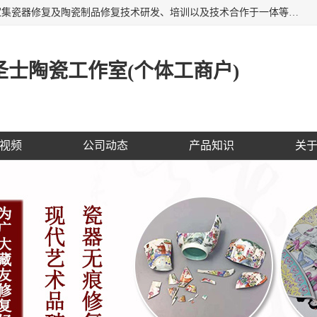
福建泉州洁圣士陶瓷修复技术有限公司位于福建泉州，是一家集瓷器修复及陶瓷制品修复技术研发、培训以及技术合作于一体等专业修复机构，公司主营：瓷器修复，陶瓷修复，瓷器无痕修复，陶瓷佛像修复，瓷器修复技术培训等。 洁圣士以全新的技术修复各种：古陶瓷、花瓶、餐具、工艺品、卫浴、颜色不一的金边、银边、花边，修复后基本无痕迹，修补成本低。丰富的经验为客户提供实用、优质服务！
士陶瓷工作室(个体工商户)
视频
公司动态
产品知识
关