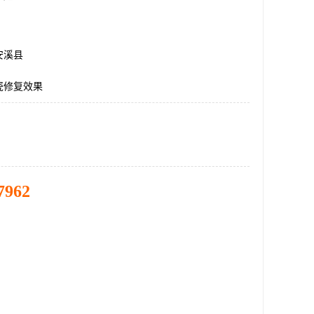
安溪县
瓷修复效果
7962