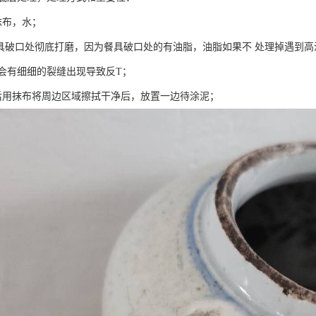
抹布，水；
餐具破口处彻底打磨，因为餐具破口处的有油脂，油脂如果不 处理掉遇到高
会有细细的裂缝出现导致反T；
后用抹布将周边区域擦拭干净后，放置一边待涂泥；