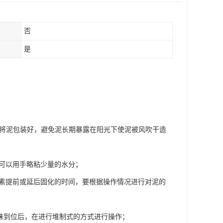
否
是
膜将泥包装好，避免泥长期暴露在阳光下使泥被风吹干造
 可以用手略粘少量的水分；
 素提前或延后固化的时间，要根据操作情况进行对泥的
抹到位后，在进行堆制式的方式进行操作；