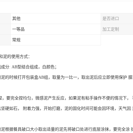
其他
是否进口
一等品
加工定制
常规
和泥的使用方式：
成分: AB型结合组成，白颜色；
用泥的时候打开包装盒AB组，取量为一比一，取出泥后应立即使用保护 
手捏，要完全捏均匀，微感泥产生反应，如果泥有粘手操作不便的情况下，
后坚硬如石， 附着力强，开始打磨，泥的固化时间可能会因环境，天气因
的泥根据餐具破口大小取出适量的泥先将破口处进行底层涂抹，要完全涂 