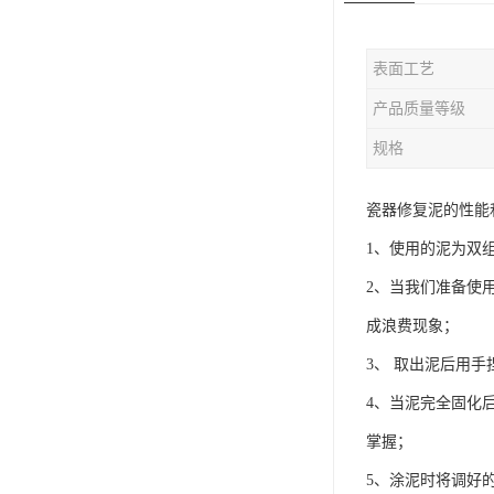
表面工艺
产品质量等级
规格
瓷器修复泥的性能
1、使用的泥为双组
2、当我们准备使
成浪费现象；
3、 取出泥后用
4、当泥完全固化
掌握；
5、涂泥时将调好