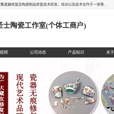
福建泉州洁圣士陶瓷修复技术有限公司位于福建泉州，是一家集瓷器修复及陶瓷制品修复技术研发、培训以及技术合作于一体等专业修复机构，公司主营：瓷器修复，陶瓷修复，瓷器无痕修复，陶瓷佛像修复，瓷器修复技术培训等。 洁圣士以全新的技术修复各种：古陶瓷、花瓶、餐具、工艺品、卫浴、颜色不一的金边、银边、花边，修复后基本无痕迹，修补成本低。丰富的经验为客户提供实用、优质服务！
士陶瓷工作室(个体工商户)
视频
公司动态
产品知识
关