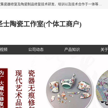
福建泉州洁圣士陶瓷修复技术有限公司位于福建泉州，是一家集瓷器修复及陶瓷制品修复技术研发、培训以及技术合作于一体等专业修复机构，公司主营：瓷器修复，陶瓷修复，瓷器无痕修复，陶瓷佛像修复，瓷器修复技术培训等。 洁圣士以全新的技术修复各种：古陶瓷、花瓶、餐具、工艺品、卫浴、颜色不一的金边、银边、花边，修复后基本无痕迹，修补成本低。丰富的经验为客户提供实用、优质服务！
士陶瓷工作室(个体工商户)
视频
公司动态
产品知识
关