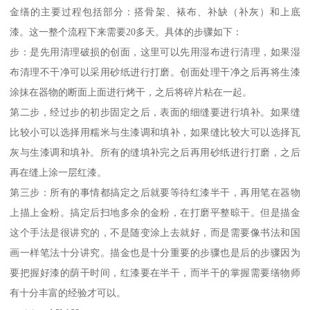
金缮的主要过程包括部分：搭骨架、裱布、补缺（补灰）和上底
漆。这一整个流程下来需要20多天。具体的步骤如下：
步：是先用清理破损的创面，这里可以先用湿布进行清理，如果湿
布清理不干净可以采用砂纸进行打磨。创面处理干净之后再将生漆
涂抹在器物的断面上面进行烤干，之后将碎片粘在一起。
第二步，经过步的初步固定之后，表面的细缝要进行填补。如果缝
比较小可以选择用糯米与生漆调和填补，如果缝比较大可以选择瓦
灰与生漆调和填补。所有的缝填补完之后再用砂纸进行打磨，之后
再在缝上涂一层红漆。
第三步：所有的事情都搞定之后就要等待红漆半干，再用笔在器物
上描上金粉。搞定后扫地多余的金粉，在打磨平整晾干。但是描金
这个手法是很讲究的，不是随变涂上去就好，而是需要像书法和国
画一样笔法十分讲究。描金也是十分重要的步骤也是后的步骤因为
要把握好漆的荫干时间，红漆要在半干，而半干的掌握需要缮物师
有十分丰富的经验才可以。