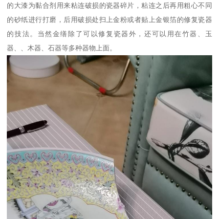
的大漆为黏合剂用来粘连破损的瓷器碎片，粘连之后再用粗心不同
的砂纸进行打磨，后用破损处扫上金粉或者贴上金银箔的修复瓷器
的技法。当然金缮除了可以修复瓷器外，还可以用在竹器、玉
器、、木器、石器等多种器物上面。