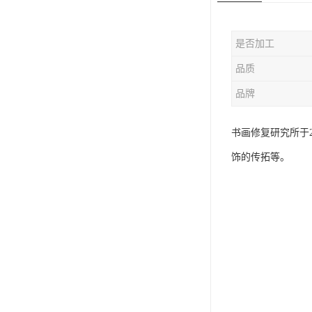
是否加工
品质
品牌
书画修复研究所于
饰的传拓等。