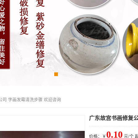
公司 字画发霉清洗步骤 欢迎咨询
广东故宫书画修复公
0.10
价格：￥
元/个 