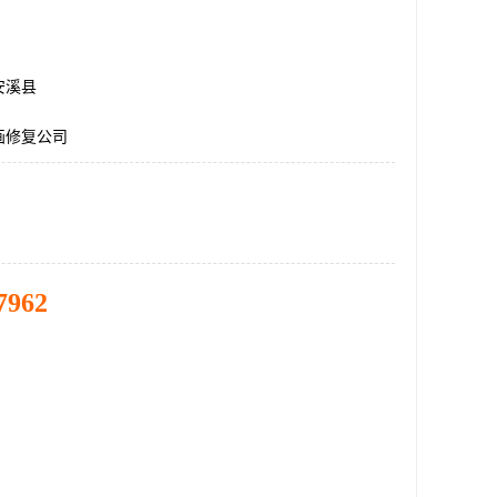
安溪县
画修复公司
7962