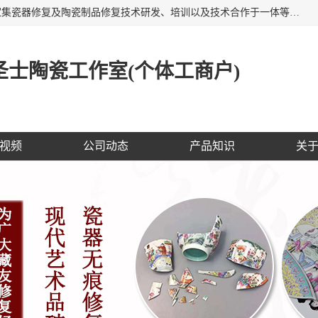
福建泉州洁圣士陶瓷修复技术有限公司位于福建泉州，是一家集瓷器修复及陶瓷制品修复技术研发、培训以及技术合作于一体等专业修复机构，公司主营：瓷器修复，陶瓷修复，瓷器无痕修复，陶瓷佛像修复，瓷器修复技术培训等。 洁圣士以全新的技术修复各种：古陶瓷、花瓶、餐具、工艺品、卫浴、颜色不一的金边、银边、花边，修复后基本无痕迹，修补成本低。丰富的经验为客户提供实用、优质服务！
士陶瓷工作室(个体工商户)
视频
公司动态
产品知识
关